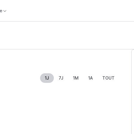
e
1J
7J
1M
1A
TOUT