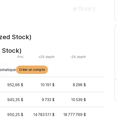
zed Stock)
 Stock)
Prix
+2% depth
-2% depth
Volume
tomatique
Créer un compte
952,66 $
10 191 $
8 298 $
2 971 
945,35 $
9 733 $
10 539 $
55 
950,25 $
14 783 511 $
18 777 769 $
4 