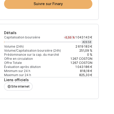
Suivre sur Finary
Détails
Capitalisation boursière
1 043 143 €
-0,50 %
#
2658
Volume (24h)
2 619 183 €
Volume/Capitalisation boursière (24h)
251,09 %
Prédominance sur la cap. du marché
0 %
 (24h)
% du volume
Confiance
Mis à jour
Offre en circulation
1 267
COSTON
Offre Totale
1 267
COSTON
Évaluation après dilution
1 043 186 €
Minimum sur 24 h
818,18 €
Maximum sur 24 h
825,33 €
Liens officiels
027 $
98,08 %
Récemment
ÉLEVÉE
Site internet
597 $
1,84 %
Récemment
ÉLEVÉE
363 $
0,14 %
Récemment
ÉLEVÉE