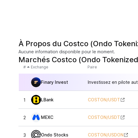
À Propos du Costco (Ondo Tokeni
Aucune information disponible pour le moment.
Marchés Costco (Ondo Tokenized
#
Exchange
Paire
Finary Invest
Investissez en pilote au
LBank
COSTON
/
USDT
1
MEXC
COSTON
/
USDT
2
Ondo Stocks
COSTON
/
USDON
3