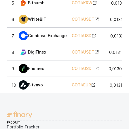
Bithumb
COTI
/
KRW
5
0,01300
WhiteBIT
COTI
/
USDT
6
0,013139
Coinbase Exchange
COTI
/
USD
7
0,013210
DigiFinex
COTI
/
USDT
8
0,013179
Phemex
COTI
/
USDT
9
0,013099
Bitvavo
COTI
/
EUR
10
0,013144
PRODUIT
Portfolio Tracker