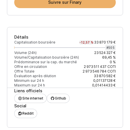
Suivre sur Finary
Détails
Capitalisation boursière
33 870 179 €
-12,57 %
#
505
Volume (24h)
23 524 327 €
Volume/Capitalisation boursière (24h)
69,45 %
Prédominance sur la cap. du marché
0 %
Offre en circulation
2 973 511 437
COTI
Offre Totale
2 973 546 784
COTI
Évaluation après dilution
33 870 582 €
Minimum sur 24 h
0,01137128 €
Maximum sur 24 h
0,01414433 €
Liens officiels
Site internet
Github
Social
Reddit