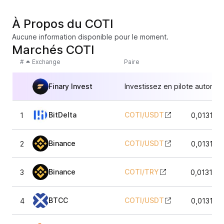
À Propos du COTI
Aucune information disponible pour le moment.
Marchés COTI
#
Exchange
Paire
Finary Invest
Investissez en pilote automat
BitDelta
COTI
/
USDT
1
0,013139
Binance
COTI
/
USDT
2
0,013139
Binance
COTI
/
TRY
3
0,013109
BTCC
COTI
/
USDT
4
0,013119