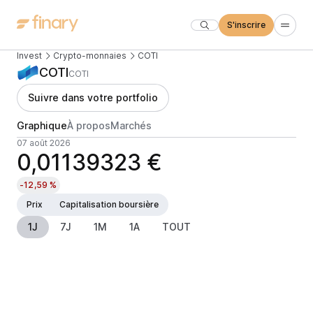
S'inscrire
Invest
Crypto-monnaies
COTI
COTI
COTI
Suivre dans votre portfolio
Graphique
À propos
Marchés
07 août 2026
0,01139323 €
-12,59 %
Prix
Capitalisation boursière
1J
7J
1M
1A
TOUT