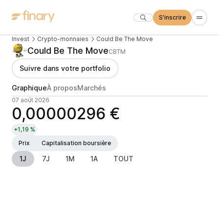
S'inscrire
Invest
Crypto-monnaies
Could Be The Move
Could Be The Move
CBTM
Suivre dans votre portfolio
Graphique
À propos
Marchés
07 août 2026
0,00000296 €
+1,19 %
Prix
Capitalisation boursière
1J
7J
1M
1A
TOUT