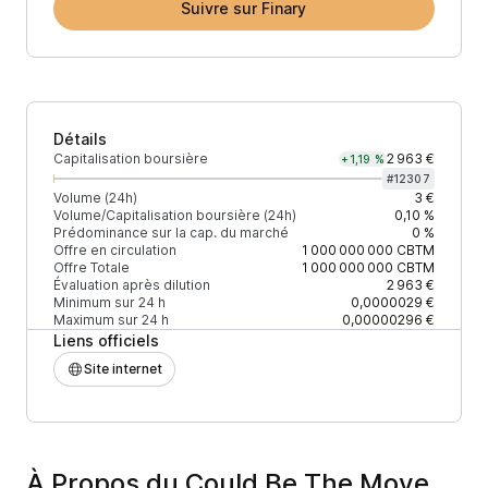
Suivre sur Finary
Détails
Capitalisation boursière
2 963 €
+1,19 %
#
12307
Volume (24h)
3 €
Volume/Capitalisation boursière (24h)
0,10 %
Prédominance sur la cap. du marché
0 %
Offre en circulation
1 000 000 000
CBTM
Offre Totale
1 000 000 000
CBTM
Évaluation après dilution
2 963 €
Minimum sur 24 h
0,0000029 €
Maximum sur 24 h
0,00000296 €
Liens officiels
Site internet
À Propos du Could Be The Move