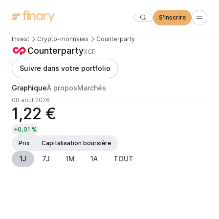
S'inscrire
Invest
Crypto-monnaies
Counterparty
Counterparty
XCP
Suivre dans votre portfolio
Graphique
À propos
Marchés
08 août 2026
1,22 €
+0,01 %
Prix
Capitalisation boursière
1J
7J
1M
1A
TOUT