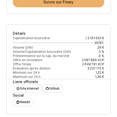
Suivre sur Finary
Détails
Capitalisation boursière
3 161 520 €
-
#
1781
Volume (24h)
26 €
Volume/Capitalisation boursière (24h)
0 %
Prédominance sur la cap. du marché
0 %
Offre en circulation
2 587 866
XCP
Offre Totale
2 649 791
XCP
Évaluation après dilution
3 237 172 €
Minimum sur 24 h
1,22 €
Maximum sur 24 h
1,36 €
Liens officiels
Site internet
Github
Social
Reddit