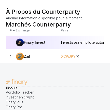
À Propos du Counterparty
Aucune information disponible pour le moment.
Marchés Counterparty
#
Exchange
Paire
Finary Invest
Investissez en pilote automat
Zaif
XCP
/
JPY
1
1,
PRODUIT
Portfolio Tracker
Investir en crypto
Finary Plus
Finary Pro