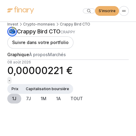
S'inscrire
Invest
Crypto-monnaies
Crappy Bird CTO
Crappy Bird CTO
CRAPPY
Suivre dans votre portfolio
Graphique
À propos
Marchés
08 août 2026
0,00000221 €
-
Prix
Capitalisation boursière
1J
7J
1M
1A
TOUT