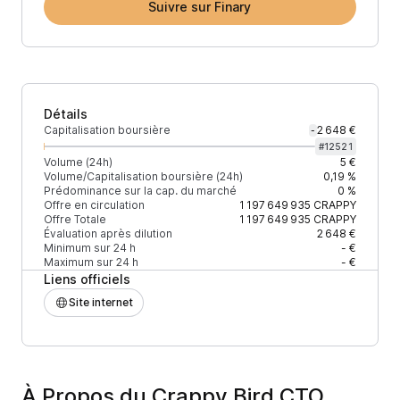
Suivre sur Finary
Détails
Capitalisation boursière
2 648 €
-
#
12521
Volume (24h)
5 €
Volume/Capitalisation boursière (24h)
0,19 %
Prédominance sur la cap. du marché
0 %
Offre en circulation
1 197 649 935
CRAPPY
Offre Totale
1 197 649 935
CRAPPY
Évaluation après dilution
2 648 €
Minimum sur 24 h
- €
Maximum sur 24 h
- €
Liens officiels
Site internet
À Propos du Crappy Bird CTO