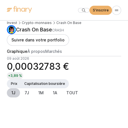
S'inscrire
Invest
Crypto-monnaies
Crash On Base
Crash On Base
CRASH
Suivre dans votre portfolio
Graphique
À propos
Marchés
09 août 2026
0,00032783 €
+3,89 %
Prix
Capitalisation boursière
1J
7J
1M
1A
TOUT