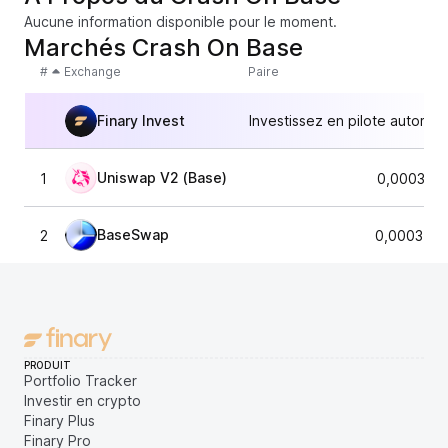
Aucune information disponible pour le moment.
Marchés Crash On Base
#
Exchange
Paire
Finary Invest
Investissez en pilote automat
Uniswap V2 (Base)
1
0,000377
BaseSwap
2
0,0003755
PRODUIT
Portfolio Tracker
Investir en crypto
Finary Plus
Finary Pro