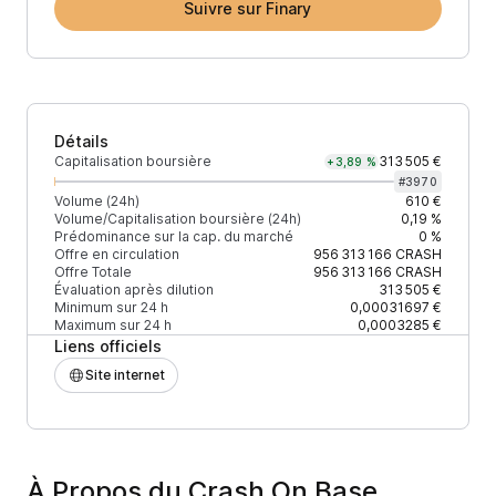
Suivre sur Finary
Détails
Capitalisation boursière
313 505 €
+3,89 %
#
3970
Volume (24h)
610 €
Volume/Capitalisation boursière (24h)
0,19 %
Prédominance sur la cap. du marché
0 %
Offre en circulation
956 313 166
CRASH
Offre Totale
956 313 166
CRASH
Évaluation après dilution
313 505 €
Minimum sur 24 h
0,00031697 €
Maximum sur 24 h
0,0003285 €
Liens officiels
Site internet
À Propos du Crash On Base