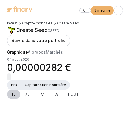
S'inscrire
Invest
Crypto-monnaies
Create Seed
Create Seed
CSEED
Suivre dans votre portfolio
Graphique
À propos
Marchés
07 août 2026
0,00000282 €
-
Prix
Capitalisation boursière
1J
7J
1M
1A
TOUT