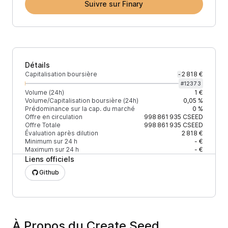
Suivre sur Finary
Détails
Capitalisation boursière
2 818 €
-
#
12373
Volume (24h)
1 €
Volume/Capitalisation boursière (24h)
0,05 %
Prédominance sur la cap. du marché
0 %
Offre en circulation
998 861 935
CSEED
Offre Totale
998 861 935
CSEED
Évaluation après dilution
2 818 €
Minimum sur 24 h
- €
Maximum sur 24 h
- €
Liens officiels
Github
À Propos du Create Seed