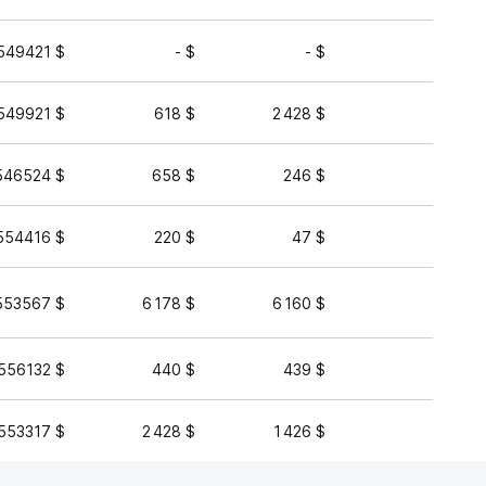
549421 $
- $
- $
12 911 
549921 $
618 $
2 428 $
9 811 
546524 $
658 $
246 $
2 832 
554416 $
220 $
47 $
1 937 
553567 $
6 178 $
6 160 $
1 227 
556132 $
440 $
439 $
816 
553317 $
2 428 $
1 426 $
406 