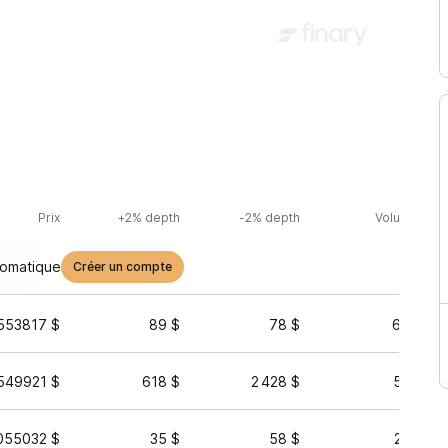
Prix
+2% depth
-2% depth
Volume (24h
tomatique
Créer un compte
553817 $
89 $
78 $
67 560 
549921 $
618 $
2 428 $
57 294 
055032 $
35 $
58 $
24 628 