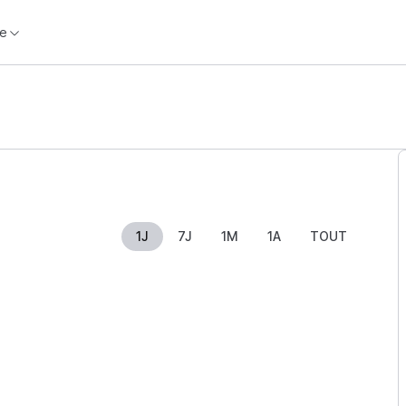
e
1J
7J
1M
1A
TOUT