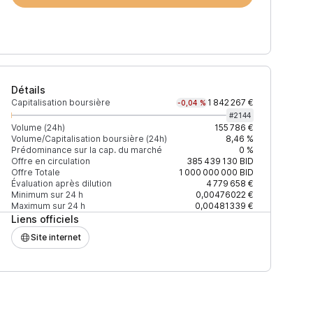
Détails
Capitalisation boursière
1 842 267 €
-0,04 %
#
2144
Volume (24h)
155 786 €
Volume/Capitalisation boursière (24h)
8,46 %
Prédominance sur la cap. du marché
0 %
)
% du volume
Confiance
Mis à jour
Offre en circulation
385 439 130
BID
Offre Totale
1 000 000 000
BID
Évaluation après dilution
4 779 658 €
Minimum sur 24 h
0,00476022 €
Maximum sur 24 h
0,00481339 €
Liens officiels
$
37,57 %
Récemment
ÉLEVÉE
Site internet
$
31,86 %
Récemment
ÉLEVÉE
$
13,70 %
Récemment
ÉLEVÉE