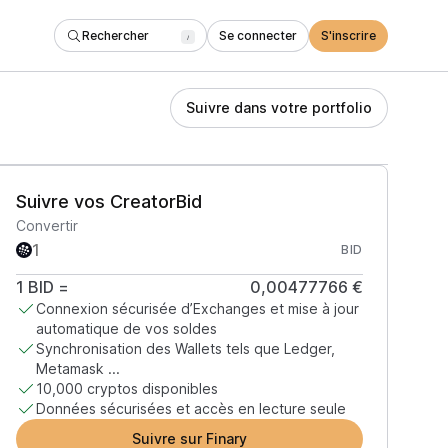
Rechercher
Se connecter
S'inscrire
/
Suivre dans votre portfolio
Suivre vos CreatorBid
Convertir
BID
1
BID
=
0,00477766 €
Connexion sécurisée d’Exchanges et mise à jour
automatique de vos soldes
Synchronisation des Wallets tels que Ledger,
Metamask ...
10,000 cryptos disponibles
Données sécurisées et accès en lecture seule
Suivre sur Finary