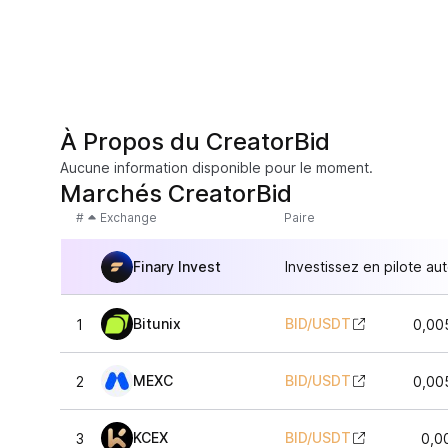
À Propos du CreatorBid
Aucune information disponible pour le moment.
Marchés CreatorBid
#
Exchange
Paire
Finary Invest
Investissez en pilote au
Bitunix
BID
/
USDT
1
0,00
MEXC
BID
/
USDT
2
0,00
KCEX
BID
/
USDT
3
0,0