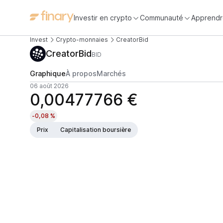
Investir en crypto
Communauté
Apprendr
Invest
Crypto-monnaies
CreatorBid
CreatorBid
BID
Graphique
À propos
Marchés
06 août 2026
0,00477766 €
-0,08 %
Prix
Capitalisation boursière