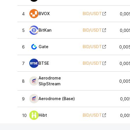
BVOX
BID
/
USDT
4
0,00
BitKan
BID
/
USDT
5
0,00
Gate
BID
/
USDT
6
0,00
BTSE
BID
/
USDT
7
0,00
Aerodrome
8
0,00
SlipStream
Aerodrome (Base)
9
0,00
Hibt
BID
/
USDT
10
0,00