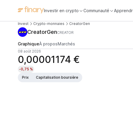
Investir en crypto
Communauté
Apprendr
Invest
Crypto-monnaies
CreatorGen
CreatorGen
CREATOR
Graphique
À propos
Marchés
08 août 2026
0,00001174 €
-0,75 %
Prix
Capitalisation boursière