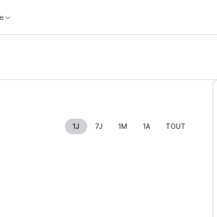
e
1J
7J
1M
1A
TOUT