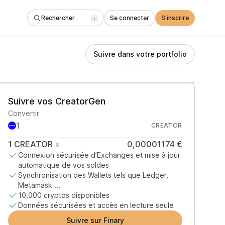
Rechercher
Se connecter
S'inscrire
/
Suivre dans votre portfolio
Suivre vos CreatorGen
Convertir
CREATOR
1
CREATOR
=
0,00001174 €
Connexion sécurisée d’Exchanges et mise à jour
automatique de vos soldes
Synchronisation des Wallets tels que Ledger,
Metamask ...
10,000 cryptos disponibles
Données sécurisées et accès en lecture seule
Suivre sur Finary