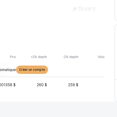
Prix
+2% depth
-2% depth
Volume (24h
tomatique
Créer un compte
001358 $
260 $
259 $
198 