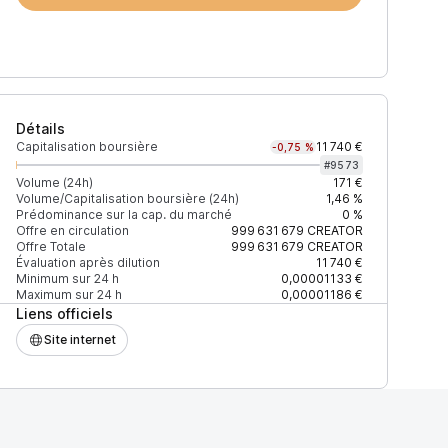
Détails
Capitalisation boursière
11 740 €
-0,75 %
#
9573
Volume (24h)
171 €
Volume/Capitalisation boursière (24h)
1,46 %
Prédominance sur la cap. du marché
0 %
)
% du volume
Confiance
Mis à jour
Offre en circulation
999 631 679
CREATOR
Offre Totale
999 631 679
CREATOR
Évaluation après dilution
11 740 €
Minimum sur 24 h
0,00001133 €
Maximum sur 24 h
0,00001186 €
Liens officiels
$
100 %
Récemment
ÉLEVÉE
Site internet