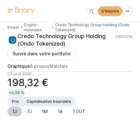
S'inscrire
Crypto-
Credo Technology Group Holding (Ondo
Invest
monnaies
Tokenized)
Credo Technology Group Holding
CRDOON
(Ondo Tokenized)
Suivre dans votre portfolio
Graphique
À propos
Marchés
07 août 2026
198,32 €
+3,55 %
Prix
Capitalisation boursière
1J
7J
1M
1A
TOUT