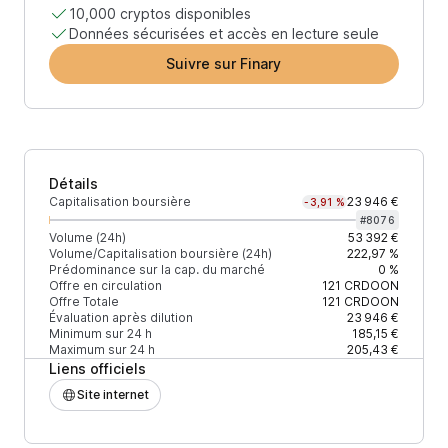
10,000 cryptos disponibles
Données sécurisées et accès en lecture seule
Suivre sur Finary
Détails
Capitalisation boursière
23 946 €
-3,91 %
#
8076
Volume (24h)
53 392 €
Volume/Capitalisation boursière (24h)
222,97 %
Prédominance sur la cap. du marché
0 %
Offre en circulation
121
CRDOON
Offre Totale
121
CRDOON
Évaluation après dilution
23 946 €
Minimum sur 24 h
185,15 €
Maximum sur 24 h
205,43 €
Liens officiels
Site internet