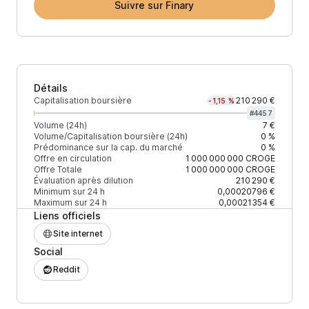
Suivre sur Finary
Détails
Capitalisation boursière
210 290 €
-1,15 %
#
4457
Volume (24h)
7 €
Volume/Capitalisation boursière (24h)
0 %
Prédominance sur la cap. du marché
0 %
Offre en circulation
1 000 000 000
CROGE
Offre Totale
1 000 000 000
CROGE
Évaluation après dilution
210 290 €
Minimum sur 24 h
0,00020796 €
Maximum sur 24 h
0,00021354 €
Liens officiels
Site internet
Social
Reddit