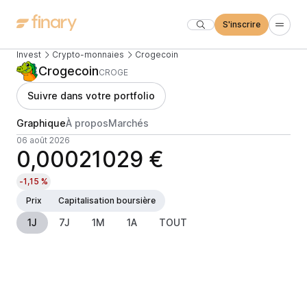
S'inscrire
Invest
Crypto-monnaies
Crogecoin
Crogecoin
CROGE
Suivre dans votre portfolio
Graphique
À propos
Marchés
06 août 2026
0,00021029 €
-1,15 %
Prix
Capitalisation boursière
1J
7J
1M
1A
TOUT