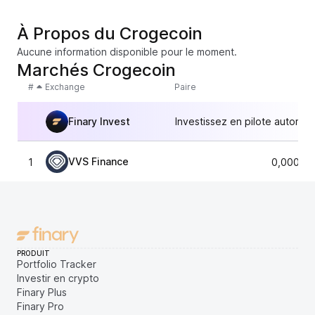
À Propos du Crogecoin
Aucune information disponible pour le moment.
Marchés Crogecoin
#
Exchange
Paire
Finary Invest
Investissez en pilote automat
VVS Finance
1
0,00024
PRODUIT
Portfolio Tracker
Investir en crypto
Finary Plus
Finary Pro