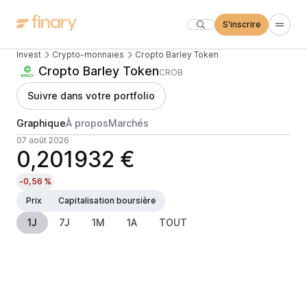
S'inscrire
Invest
Crypto-monnaies
Cropto Barley Token
Cropto Barley Token
CROB
Suivre dans votre portfolio
Graphique
À propos
Marchés
07 août 2026
0,201932 €
-0,56 %
Prix
Capitalisation boursière
1J
7J
1M
1A
TOUT