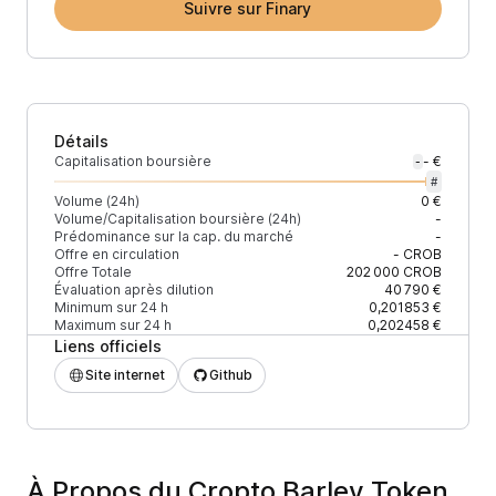
Suivre sur Finary
Détails
Capitalisation boursière
- €
-
#
Volume (24h)
0 €
Volume/Capitalisation boursière (24h)
-
Prédominance sur la cap. du marché
-
Offre en circulation
-
CROB
Offre Totale
202 000
CROB
Évaluation après dilution
40 790 €
Minimum sur 24 h
0,201853 €
Maximum sur 24 h
0,202458 €
Liens officiels
Site internet
Github
À Propos du Cropto Barley Token