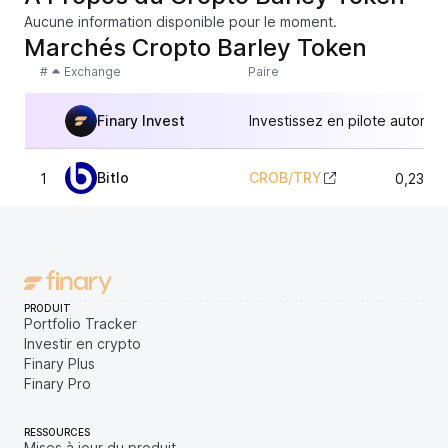
Aucune information disponible pour le moment.
Marchés Cropto Barley Token
#
Exchange
Paire
Finary Invest
Investissez en pilote automat
Bitlo
CROB
/
TRY
1
0,2334
PRODUIT
Portfolio Tracker
Investir en crypto
Finary Plus
Finary Pro
RESSOURCES
Mises à jour du produit