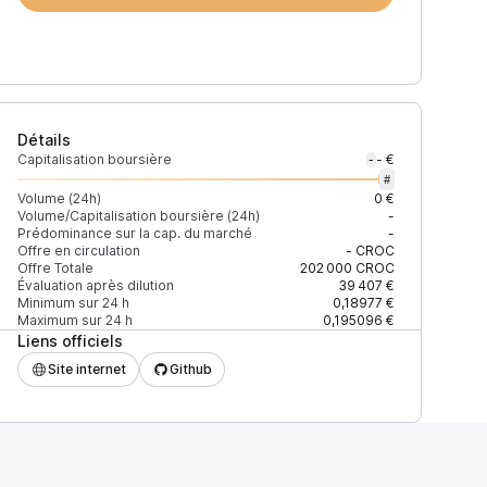
Détails
Capitalisation boursière
- €
-
#
Volume (24h)
0 €
Volume/Capitalisation boursière (24h)
-
Prédominance sur la cap. du marché
-
)
% du volume
Confiance
Mis à jour
Offre en circulation
-
CROC
Offre Totale
202 000
CROC
Évaluation après dilution
39 407 €
Minimum sur 24 h
0,18977 €
Maximum sur 24 h
0,195096 €
Liens officiels
$
100 %
Récemment
ÉLEVÉE
Site internet
Github