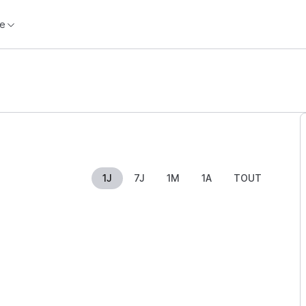
e
1J
7J
1M
1A
TOUT