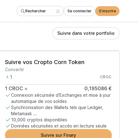
Rechercher
Se connecter
S'inscrire
/
Suivre dans votre portfolio
Suivre vos Cropto Corn Token
Convertir
CROC
1
CROC
=
0,195086 €
Connexion sécurisée d’Exchanges et mise à jour
automatique de vos soldes
Synchronisation des Wallets tels que Ledger,
Metamask ...
10,000 cryptos disponibles
Données sécurisées et accès en lecture seule
Suivre sur Finary