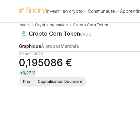
Investir en crypto
Communauté
Apprendr
Invest
Crypto-monnaies
Cropto Corn Token
Cropto Corn Token
CROC
Graphique
À propos
Marchés
09 août 2026
0,195086 €
+3,27 %
Prix
Capitalisation boursière