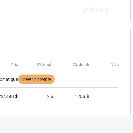
Prix
+2% depth
-2% depth
Volume (24h
tomatique
Créer un compte
224486 $
2 $
1 206 $
0 