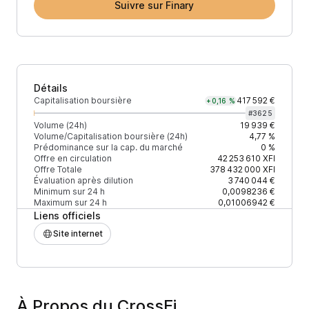
Suivre sur Finary
Détails
Capitalisation boursière
417 592 €
+0,16 %
#
3625
Volume (24h)
19 939 €
Volume/Capitalisation boursière (24h)
4,77 %
Prédominance sur la cap. du marché
0 %
Offre en circulation
42 253 610
XFI
Offre Totale
378 432 000
XFI
Évaluation après dilution
3 740 044 €
Minimum sur 24 h
0,0098236 €
Maximum sur 24 h
0,01006942 €
Liens officiels
Site internet
À Propos du CrossFi