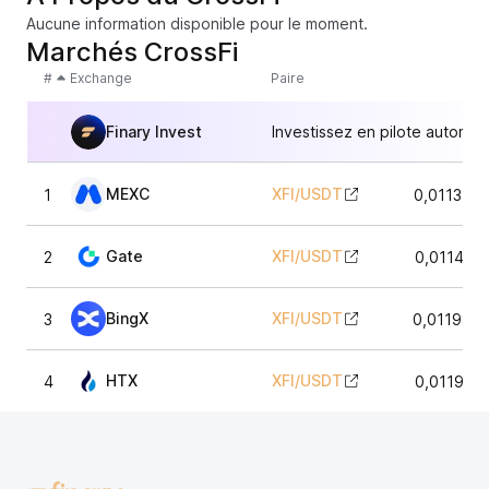
Aucune information disponible pour le moment.
Marchés CrossFi
#
Exchange
Paire
Finary Invest
Investissez en pilote automat
MEXC
XFI
/
USDT
1
0,011379
Gate
XFI
/
USDT
2
0,011469
BingX
XFI
/
USDT
3
0,011988
HTX
XFI
/
USDT
4
0,011991