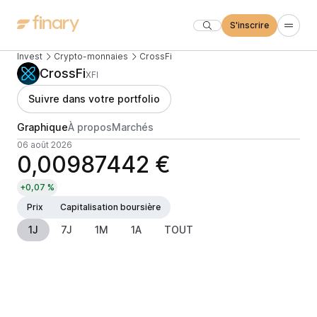
S'inscrire
Invest
Crypto-monnaies
CrossFi
CrossFi
XFI
Suivre dans votre portfolio
Graphique
À propos
Marchés
06 août 2026
0,00987442 €
+0,07 %
Prix
Capitalisation boursière
1J
7J
1M
1A
TOUT