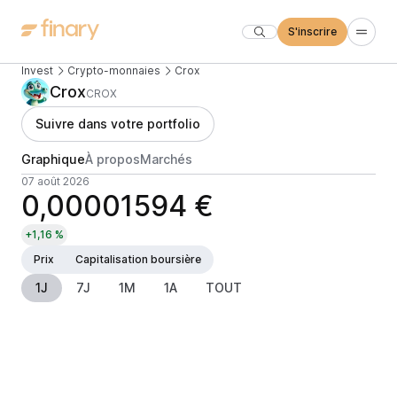
S'inscrire
Invest
Crypto-monnaies
Crox
Crox
CROX
Suivre dans votre portfolio
Graphique
À propos
Marchés
07 août 2026
0,00001594 €
+1,16 %
Prix
Capitalisation boursière
1J
7J
1M
1A
TOUT