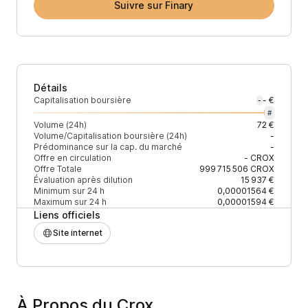
Suivre sur Finary
Détails
Capitalisation boursière
- €
-
#
Volume (24h)
72 €
Volume/Capitalisation boursière (24h)
-
Prédominance sur la cap. du marché
-
Offre en circulation
-
CROX
Offre Totale
999 715 506
CROX
Évaluation après dilution
15 937 €
Minimum sur 24 h
0,00001564 €
Maximum sur 24 h
0,00001594 €
Liens officiels
Site internet
À Propos du Crox