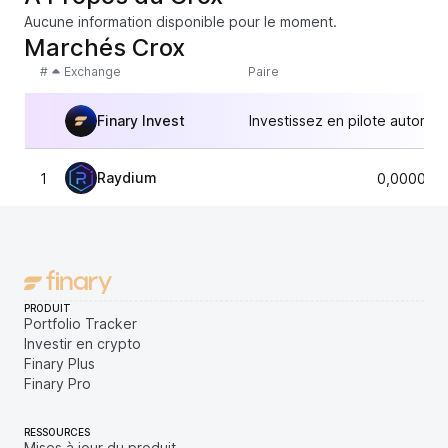
Aucune information disponible pour le moment.
Marchés Crox
#
Exchange
Paire
Finary Invest
Investissez en pilote automat
Raydium
1
0,000018
PRODUIT
Portfolio Tracker
Investir en crypto
Finary Plus
Finary Pro
RESSOURCES
Mises à jour du produit