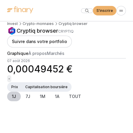
S'inscrire
Invest
Crypto-monnaies
Cryptiq browser
Cryptiq browser
CRYPTIQ
Suivre dans votre portfolio
Graphique
À propos
Marchés
07 août 2026
0,00049452 €
-
Prix
Capitalisation boursière
1J
7J
1M
1A
TOUT