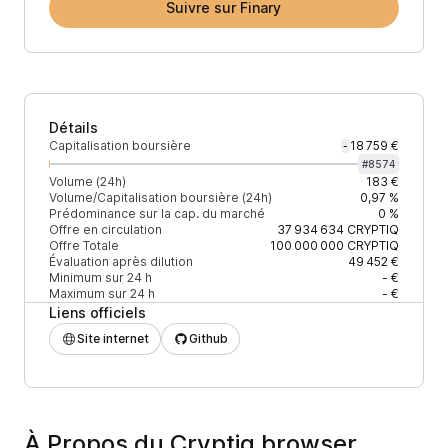
Suivre sur Finary
Détails
Capitalisation boursière
18 759 €
-
#
8574
Volume (24h)
183 €
Volume/Capitalisation boursière (24h)
0,97 %
Prédominance sur la cap. du marché
0 %
Offre en circulation
37 934 634
CRYPTIQ
Offre Totale
100 000 000
CRYPTIQ
Évaluation après dilution
49 452 €
Minimum sur 24 h
- €
Maximum sur 24 h
- €
Liens officiels
Site internet
Github
À Propos du Cryptiq browser