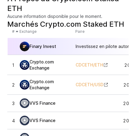
ETH
Aucune information disponible pour le moment.
Marchés Crypto.com Staked ETH
#
Exchange
Paire
Finary Invest
Investissez en pilote automat
Crypto.com
CDCETH
/
ETH
1
2 055
Exchange
Crypto.com
CDCETH
/
USD
2
2 067
Exchange
VVS Finance
3
2 042
VVS Finance
4
2 024