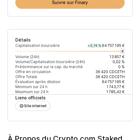
Suivre sur Finary
Détails
Capitalisation boursière
64 757 195 €
+0,74 %
#
Volume (24h)
13 857 €
Volume/Capitalisation boursière (24h)
0,02 %
Prédominance sur la cap. du marché
0 %
Offre en circulation
36 420
CDCETH
Offre Totale
36 420
CDCETH
Évaluation après dilution
64 757 195 €
Minimum sur 24 h
1 743,77 €
Maximum sur 24 h
1 785,42 €
Liens officiels
Site internet
À Propos du Crypto.com Staked