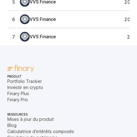
VVS Finance
5
2 024
VVS Finance
6
2 057
VVS Finance
7
2 03
PRODUIT
Portfolio Tracker
Investir en crypto
Finary Plus
Finary Pro
RESSOURCES
Mises à jour du produit
Blog
Calculatrice d'intérêts composés