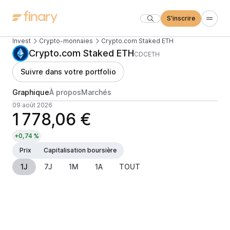
S'inscrire
Invest
Crypto-monnaies
Crypto.com Staked ETH
Crypto.com Staked ETH
CDCETH
Suivre dans votre portfolio
Graphique
À propos
Marchés
09 août 2026
1 778,06 €
+0,74 %
Prix
Capitalisation boursière
1J
7J
1M
1A
TOUT