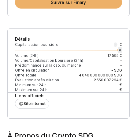
Suivre sur Finary
Détails
Capitalisation boursière
- €
-
#
Volume (24h)
17 595 €
Volume/Capitalisation boursière (24h)
-
Prédominance sur la cap. du marché
-
Offre en circulation
-
SDG
Offre Totale
4 040 000 000 000
SDG
Évaluation après dilution
2 550 007 264 €
Minimum sur 24 h
- €
Maximum sur 24 h
- €
Liens officiels
Site internet
À Propos du Crypto SDG