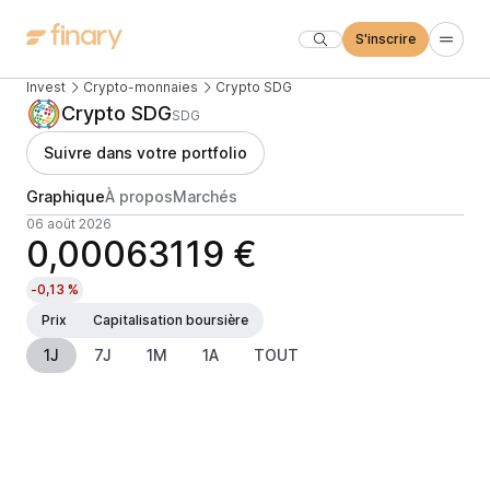
S'inscrire
Invest
Crypto-monnaies
Crypto SDG
Crypto SDG
SDG
Suivre dans votre portfolio
Graphique
À propos
Marchés
06 août 2026
0,00063119 €
-0,13 %
Prix
Capitalisation boursière
1J
7J
1M
1A
TOUT