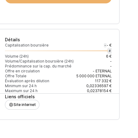
Détails
Capitalisation boursière
- €
-
#
Volume (24h)
6 €
Volume/Capitalisation boursière (24h)
-
Prédominance sur la cap. du marché
-
Prix
+2% depth
Offre en circulation
-
ETERNAL
Offre Totale
5 000 000
ETERNAL
Évaluation après dilution
117 332 €
Minimum sur 24 h
0,02336597 €
Maximum sur 24 h
0,02378154 €
Liens officiels
0,0270624 $
200 $
Site internet
F2DE08D9173BC095C
0,02725123 $
47 $
0,02700355 $
23 $