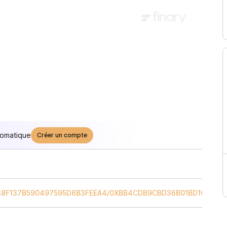
tomatique
Créer un compte
8F137B590497595D6B3FEEA4
/
0XBB4CDB9CBD36B01BD1CBAEB