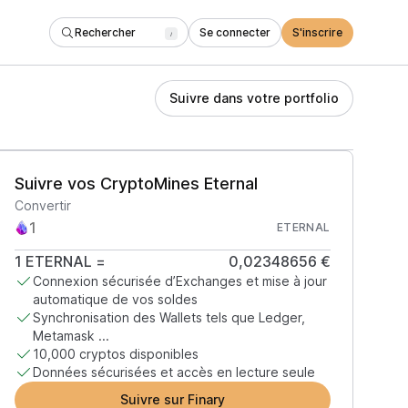
Rechercher
Se connecter
S'inscrire
/
Suivre dans votre portfolio
Suivre vos CryptoMines Eternal
Convertir
ETERNAL
1
ETERNAL
=
0,02348656 €
Connexion sécurisée d’Exchanges et mise à jour
automatique de vos soldes
Synchronisation des Wallets tels que Ledger,
Metamask ...
10,000 cryptos disponibles
Données sécurisées et accès en lecture seule
Suivre sur Finary