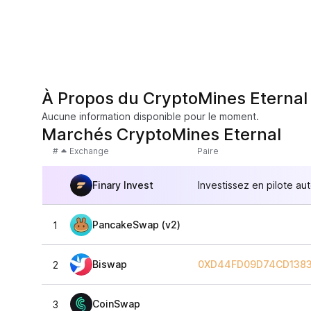
À Propos du CryptoMines Eternal
Aucune information disponible pour le moment.
Marchés CryptoMines Eternal
#
Exchange
Paire
Finary Invest
Investissez en pilote au
PancakeSwap (v2)
1
Biswap
0XD44FD09D74CD1383
2
CoinSwap
3