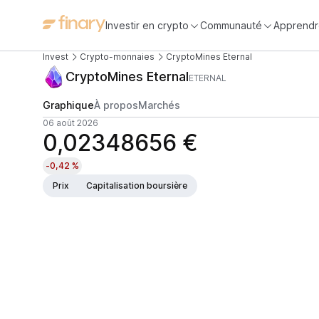
Investir en crypto
Communauté
Apprendr
Invest
Crypto-monnaies
CryptoMines Eternal
CryptoMines Eternal
ETERNAL
Graphique
À propos
Marchés
06 août 2026
0,02348656 €
-0,42 %
Prix
Capitalisation boursière