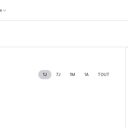
e
1J
7J
1M
1A
TOUT