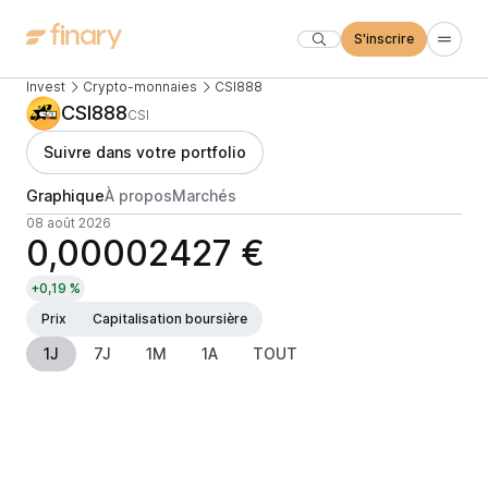
S'inscrire
Invest
Crypto-monnaies
CSI888
CSI888
CSI
Suivre dans votre portfolio
Graphique
À propos
Marchés
08 août 2026
0,00002427 €
+0,19 %
Prix
Capitalisation boursière
1J
7J
1M
1A
TOUT