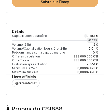
Suivre sur Finary
Détails
Capitalisation boursière
21 551 €
-
#
8329
Volume (24h)
2 €
Volume/Capitalisation boursière (24h)
0,01 %
Prédominance sur la cap. du marché
0 %
Offre en circulation
888 000 000
CSI
Offre Totale
888 000 000
CSI
Évaluation après dilution
21 551 €
Minimum sur 24 h
0,00002423 €
Maximum sur 24 h
0,00002428 €
Liens officiels
Site internet
À Propos du CSI888