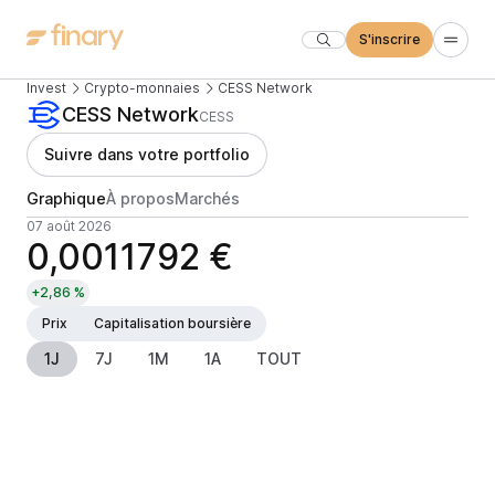
S'inscrire
Invest
Crypto-monnaies
CESS Network
CESS Network
CESS
Suivre dans votre portfolio
Graphique
À propos
Marchés
07 août 2026
0,0011792 €
+2,86 %
Prix
Capitalisation boursière
1J
7J
1M
1A
TOUT