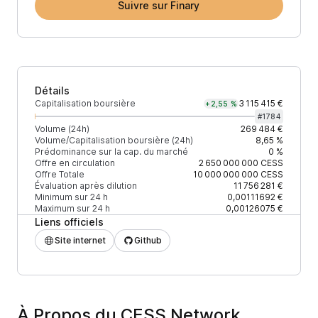
Suivre sur Finary
Détails
Capitalisation boursière
3 115 415 €
+2,55 %
#
1784
Volume (24h)
269 484 €
Volume/Capitalisation boursière (24h)
8,65 %
Prédominance sur la cap. du marché
0 %
Offre en circulation
2 650 000 000
CESS
Offre Totale
10 000 000 000
CESS
Évaluation après dilution
11 756 281 €
Minimum sur 24 h
0,00111692 €
Maximum sur 24 h
0,00126075 €
Liens officiels
Site internet
Github
À Propos du CESS Network