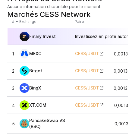
Aucune information disponible pour le moment.
Marchés CESS Network
#
Exchange
Paire
Finary Invest
Investissez en pilote automat
MEXC
CESS
/
USDT
1
0,001363
Bitget
CESS
/
USDT
2
0,001369
BingX
CESS
/
USDT
3
0,001349
XT.COM
CESS
/
USDT
4
0,001361
PancakeSwap V3
5
0,001352
(BSC)