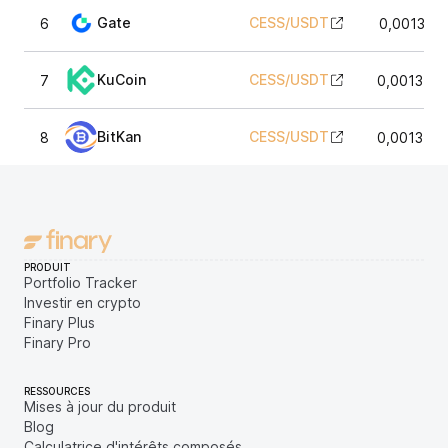
Gate
CESS
/
USDT
6
0,001361
KuCoin
CESS
/
USDT
7
0,001356
BitKan
CESS
/
USDT
8
0,001356
PRODUIT
Portfolio Tracker
Investir en crypto
Finary Plus
Finary Pro
RESSOURCES
Mises à jour du produit
Blog
Calculatrice d'intérêts composés