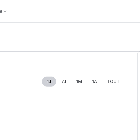
e
1J
7J
1M
1A
TOUT