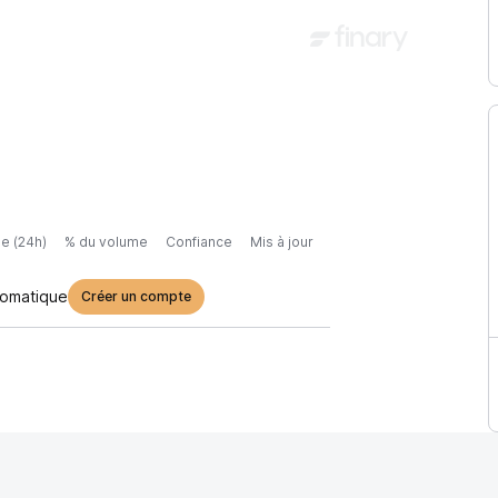
e (24h)
% du volume
Confiance
Mis à jour
tomatique
Créer un compte