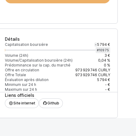
Détails
Capitalisation boursière
5 794 €
-
#
10975
Volume (24h)
3 €
Volume/Capitalisation boursière (24h)
0,04 %
Prédominance sur la cap. du marché
0 %
Offre en circulation
973 929 746
CURLY
Offre Totale
973 929 746
CURLY
Évaluation après dilution
5 794 €
Minimum sur 24 h
- €
Maximum sur 24 h
- €
Liens officiels
Site internet
Github