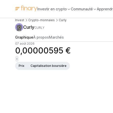
Investir en crypto
Communauté
Apprendr
Invest
Crypto-monnaies
Curly
Curly
CURLY
Graphique
À propos
Marchés
07 août 2026
0,00000595 €
-
Prix
Capitalisation boursière