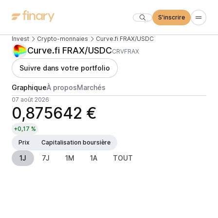
S'inscrire
Invest
Crypto-monnaies
Curve.fi FRAX/USDC
Curve.fi FRAX/USDC
CRVFRAX
Suivre dans votre portfolio
Graphique
À propos
Marchés
07 août 2026
0,875642 €
+0,17 %
Prix
Capitalisation boursière
1J
7J
1M
1A
TOUT