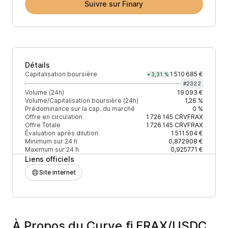
Suivre sur Finary
Détails
Capitalisation boursière
1 510 685 €
+3,31 %
#
2322
Volume (24h)
19 093 €
Volume/Capitalisation boursière (24h)
1,26 %
Prédominance sur la cap. du marché
0 %
Offre en circulation
1 726 145
CRVFRAX
Offre Totale
1 726 145
CRVFRAX
Évaluation après dilution
1 511 504 €
Minimum sur 24 h
0,872908 €
Maximum sur 24 h
0,925771 €
Liens officiels
Site internet
À Propos du Curve.fi FRAX/USDC