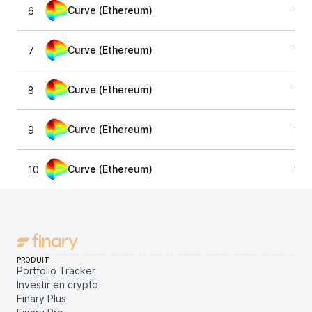
Curve (Ethereum)
6
1,0
Curve (Ethereum)
7
1,0
Curve (Ethereum)
8
1,0
Curve (Ethereum)
9
1,0
Curve (Ethereum)
10
1,0
PRODUIT
Portfolio Tracker
Investir en crypto
Finary Plus