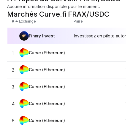
Aucune information disponible pour le moment.
Marchés Curve.fi FRAX/USDC
#
Exchange
Paire
Finary Invest
Investissez en pilote automat
Curve (Ethereum)
1
1,0
Curve (Ethereum)
2
1,0
Curve (Ethereum)
3
1,0
Curve (Ethereum)
4
1,0
Curve (Ethereum)
5
1,0