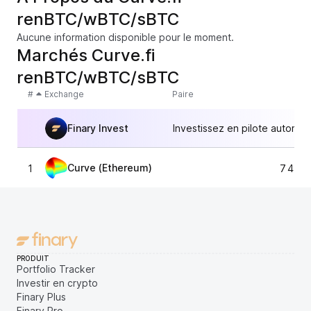
renBTC/wBTC/sBTC
Aucune information disponible pour le moment.
Marchés Curve.fi
renBTC/wBTC/sBTC
#
Exchange
Paire
Finary Invest
Investissez en pilote automat
Curve (Ethereum)
1
7 451,
PRODUIT
Portfolio Tracker
Investir en crypto
Finary Plus
Finary Pro