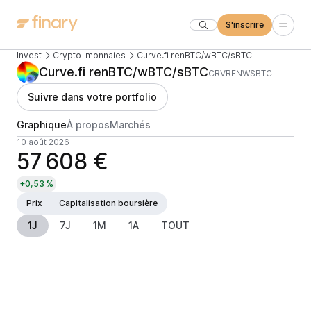
S'inscrire
Invest
Crypto-monnaies
Curve.fi renBTC/wBTC/sBTC
Curve.fi renBTC/wBTC/sBTC
CRVRENWSBTC
Suivre dans votre portfolio
Graphique
À propos
Marchés
10 août 2026
57 608 €
+0,53 %
Prix
Capitalisation boursière
1J
7J
1M
1A
TOUT