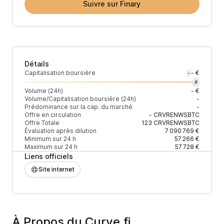
Suivre sur Finary
Détails
Capitalisation boursière
- €
-
#
Volume (24h)
- €
Volume/Capitalisation boursière (24h)
-
Prédominance sur la cap. du marché
-
Offre en circulation
-
CRVRENWSBTC
Offre Totale
123
CRVRENWSBTC
Évaluation après dilution
7 090 769 €
Minimum sur 24 h
57 266 €
Maximum sur 24 h
57 728 €
Liens officiels
Site internet
À Propos du Curve.fi