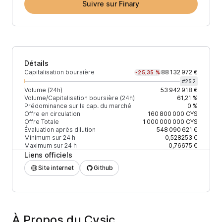
Suivre sur Finary
Détails
Capitalisation boursière
88 132 972 €
-25,35 %
#
252
Volume (24h)
53 942 918 €
Volume/Capitalisation boursière (24h)
61,21 %
Prédominance sur la cap. du marché
0 %
Offre en circulation
160 800 000
CYS
Offre Totale
1 000 000 000
CYS
Évaluation après dilution
548 090 621 €
Minimum sur 24 h
0,528253 €
Maximum sur 24 h
0,76675 €
Liens officiels
Site internet
Github
À Propos du Cysic