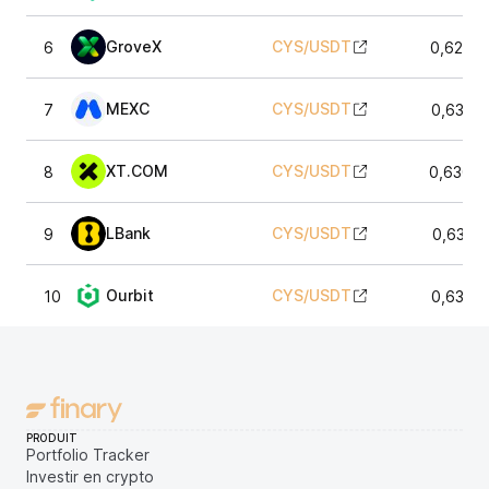
GroveX
CYS
/
USDT
6
0,6272
MEXC
CYS
/
USDT
7
0,6338
XT.COM
CYS
/
USDT
8
0,6304
LBank
CYS
/
USDT
9
0,6322
Ourbit
CYS
/
USDT
10
0,6329
PRODUIT
Portfolio Tracker
Investir en crypto