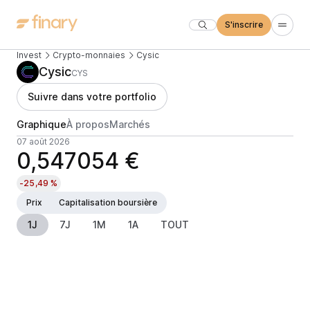
S'inscrire
Invest
Crypto-monnaies
Cysic
Cysic
CYS
Suivre dans votre portfolio
Graphique
À propos
Marchés
07 août 2026
0,547054 €
-25,49 %
Prix
Capitalisation boursière
1J
7J
1M
1A
TOUT