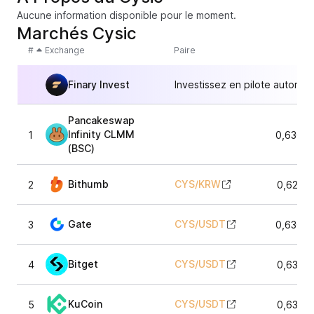
Aucune information disponible pour le moment.
Marchés Cysic
#
Exchange
Paire
Finary Invest
Investissez en pilote automat
Pancakeswap
Infinity CLMM
1
0,6308
(BSC)
Bithumb
CYS
/
KRW
2
0,6255
Gate
CYS
/
USDT
3
0,6304
Bitget
CYS
/
USDT
4
0,6325
KuCoin
CYS
/
USDT
5
0,6335