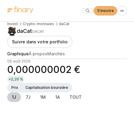
S'inscrire
Invest
Crypto-monnaies
daCat
daCat
DACAT
Suivre dans votre portfolio
Graphique
À propos
Marchés
06 août 2026
0,000000002 €
+2,20 %
Prix
Capitalisation boursière
1J
7J
1M
1A
TOUT