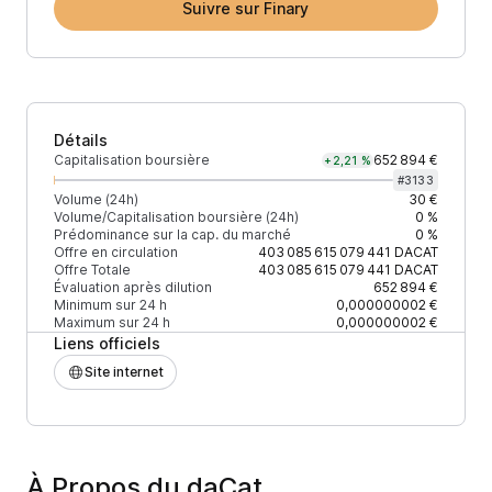
Suivre sur Finary
Détails
Capitalisation boursière
652 894 €
+2,21 %
#
3133
Volume (24h)
30 €
Volume/Capitalisation boursière (24h)
0 %
Prédominance sur la cap. du marché
0 %
Offre en circulation
403 085 615 079 441
DACAT
Offre Totale
403 085 615 079 441
DACAT
Évaluation après dilution
652 894 €
Minimum sur 24 h
0,000000002 €
Maximum sur 24 h
0,000000002 €
Liens officiels
Site internet
À Propos du daCat