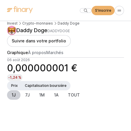
S'inscrire
Invest
Crypto-monnaies
Daddy Doge
Daddy Doge
DADDYDOGE
Suivre dans votre portfolio
Graphique
À propos
Marchés
06 août 2026
0,000000001 €
-1,24 %
Prix
Capitalisation boursière
1J
7J
1M
1A
TOUT