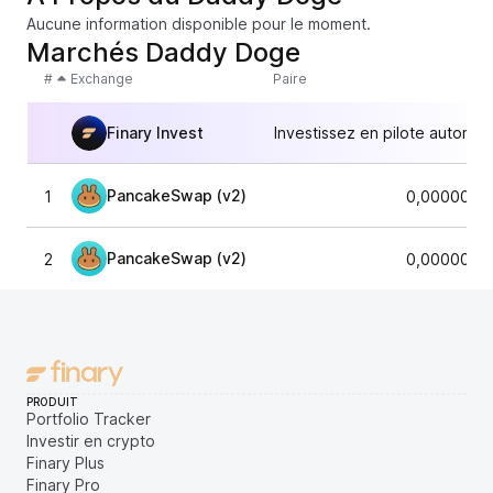
Aucune information disponible pour le moment.
Marchés Daddy Doge
#
Exchange
Paire
Finary Invest
Investissez en pilote automat
PancakeSwap (v2)
1
0,0000000
PancakeSwap (v2)
2
0,0000000
PRODUIT
Portfolio Tracker
Investir en crypto
Finary Plus
Finary Pro