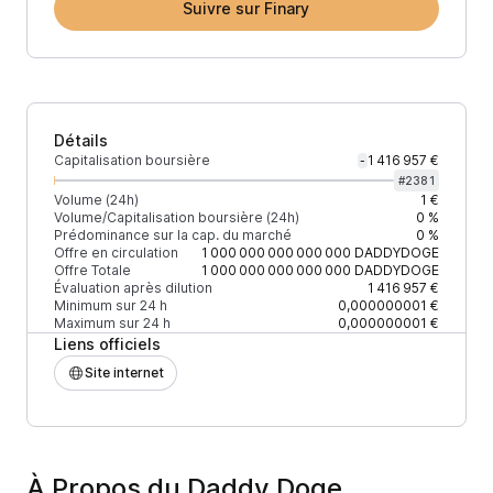
Suivre sur Finary
Détails
Capitalisation boursière
1 416 957 €
-
#
2381
Volume (24h)
1 €
Volume/Capitalisation boursière (24h)
0 %
Prédominance sur la cap. du marché
0 %
Offre en circulation
1 000 000 000 000 000
DADDYDOGE
Offre Totale
1 000 000 000 000 000
DADDYDOGE
Évaluation après dilution
1 416 957 €
Minimum sur 24 h
0,000000001 €
Maximum sur 24 h
0,000000001 €
Liens officiels
Site internet
À Propos du Daddy Doge