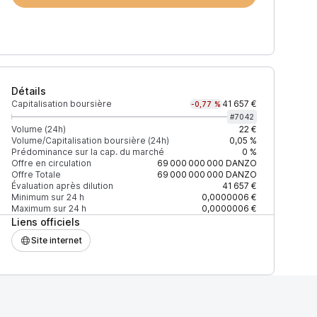
Détails
Capitalisation boursière
41 657 €
-0,77 %
#
7042
Volume (24h)
22 €
Volume/Capitalisation boursière (24h)
0,05 %
Prédominance sur la cap. du marché
0 %
)
% du volume
Confiance
Mis à jour
Offre en circulation
69 000 000 000
DANZO
Offre Totale
69 000 000 000
DANZO
Évaluation après dilution
41 657 €
Minimum sur 24 h
0,0000006 €
Maximum sur 24 h
0,0000006 €
Liens officiels
$
100 %
Récemment
ÉLEVÉE
Site internet