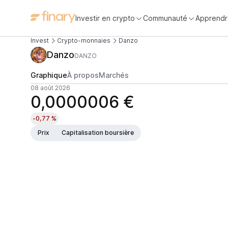
Investir en crypto
Communauté
Apprendr
Invest
Crypto-monnaies
Danzo
Danzo
DANZO
Graphique
À propos
Marchés
08 août 2026
0,0000006 €
-0,77 %
Prix
Capitalisation boursière