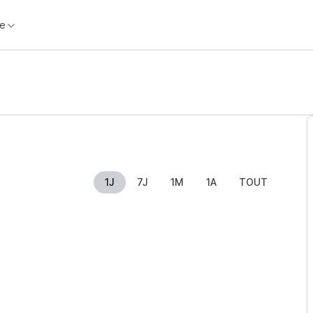
e
1J
7J
1M
1A
TOUT