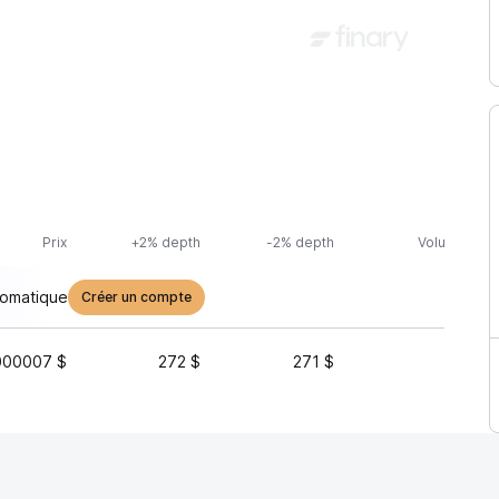
Prix
+2% depth
-2% depth
Volume (24h
tomatique
Créer un compte
000007 $
272 $
271 $
26 