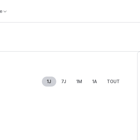
e
1J
7J
1M
1A
TOUT