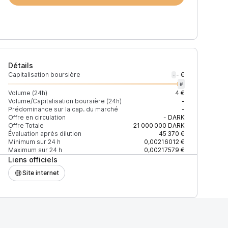
Détails
Capitalisation boursière
- €
-
#
Volume (24h)
4 €
Volume/Capitalisation boursière (24h)
-
Prédominance sur la cap. du marché
-
)
% du volume
Confiance
Mis à jour
Offre en circulation
-
DARK
Offre Totale
21 000 000
DARK
Évaluation après dilution
45 370 €
Minimum sur 24 h
0,00216012 €
Maximum sur 24 h
0,00217579 €
Liens officiels
$
100 %
Récemment
ÉLEVÉE
Site internet