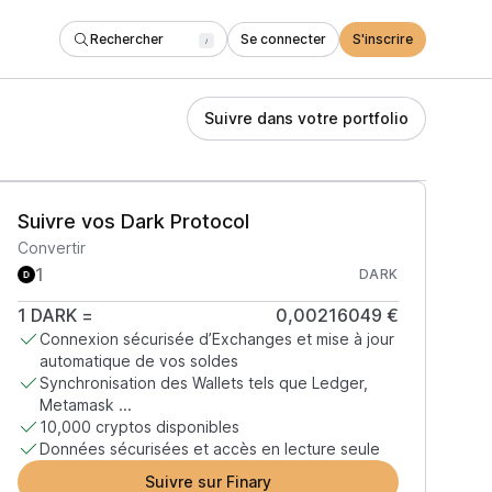
Rechercher
Se connecter
S'inscrire
/
Suivre dans votre portfolio
Suivre vos Dark Protocol
Convertir
DARK
1
DARK
=
0,00216049 €
Connexion sécurisée d’Exchanges et mise à jour
automatique de vos soldes
Synchronisation des Wallets tels que Ledger,
Metamask ...
10,000 cryptos disponibles
Données sécurisées et accès en lecture seule
Suivre sur Finary