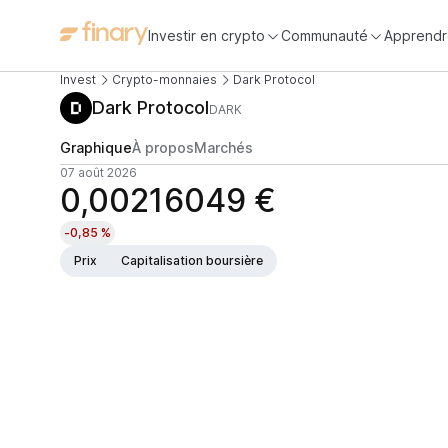
Investir en crypto
Communauté
Apprendr
Invest
Crypto-monnaies
Dark Protocol
Dark Protocol
DARK
Graphique
À propos
Marchés
07 août 2026
0,00216049 €
-0,85 %
Prix
Capitalisation boursière