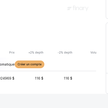
Prix
+2% depth
-2% depth
Volume (24h
tomatique
Créer un compte
024969 $
116 $
116 $
5 