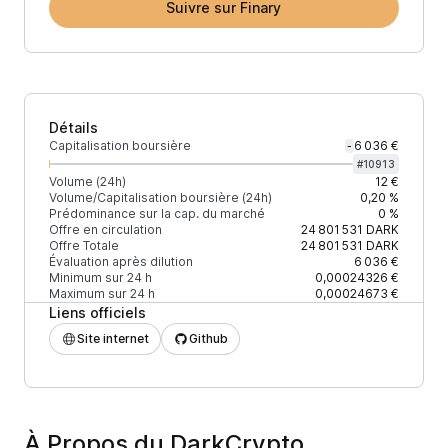
Suivre sur Finary
Détails
Capitalisation boursière
6 036 €
-
#
10913
Volume (24h)
12 €
Volume/Capitalisation boursière (24h)
0,20 %
Prédominance sur la cap. du marché
0 %
Offre en circulation
24 801 531
DARK
Offre Totale
24 801 531
DARK
Évaluation après dilution
6 036 €
Minimum sur 24 h
0,00024326 €
Maximum sur 24 h
0,00024673 €
Liens officiels
Site internet
Github
À Propos du DarkCrypto