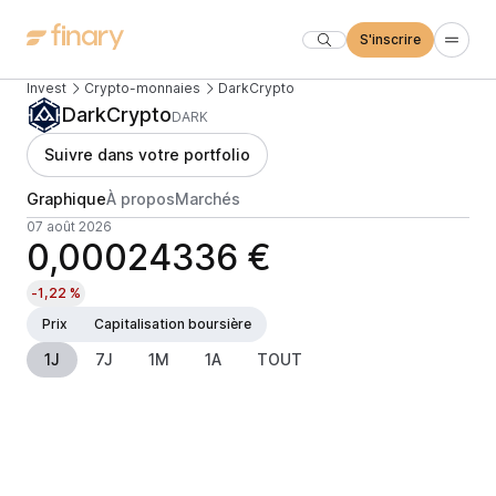
S'inscrire
Invest
Crypto-monnaies
DarkCrypto
DarkCrypto
DARK
Suivre dans votre portfolio
Graphique
À propos
Marchés
07 août 2026
0,00024336 €
-1,22 %
Prix
Capitalisation boursière
1J
7J
1M
1A
TOUT