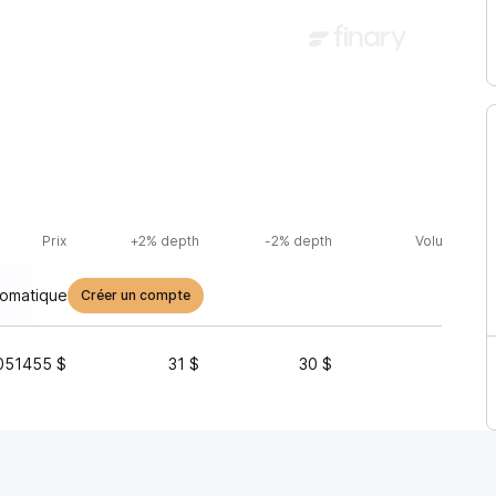
Prix
+2% depth
-2% depth
Volume (24h
tomatique
Créer un compte
051455 $
31 $
30 $
25 