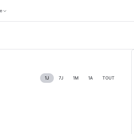
e
1J
7J
1M
1A
TOUT