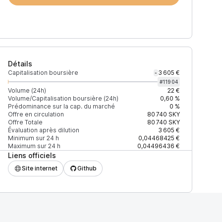
Détails
Capitalisation boursière
3 605 €
-
#
11904
Volume (24h)
22 €
Volume/Capitalisation boursière (24h)
0,60 %
Prédominance sur la cap. du marché
0 %
)
% du volume
Confiance
Mis à jour
Offre en circulation
80 740
SKY
Offre Totale
80 740
SKY
Évaluation après dilution
3 605 €
Minimum sur 24 h
0,04468425 €
Maximum sur 24 h
0,04496436 €
Liens officiels
$
100 %
Récemment
ÉLEVÉE
Site internet
Github