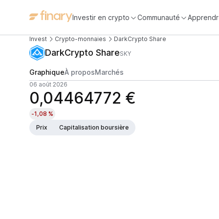
Investir en crypto
Communauté
Apprendr
Invest
Crypto-monnaies
DarkCrypto Share
DarkCrypto Share
SKY
Graphique
À propos
Marchés
06 août 2026
0,04464772 €
-1,08 %
Prix
Capitalisation boursière