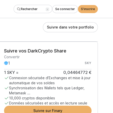
Rechercher
Se connecter
S'inscrire
/
Suivre dans votre portfolio
Suivre vos DarkCrypto Share
Convertir
SKY
1
SKY
=
0,04464772 €
Connexion sécurisée d’Exchanges et mise à jour
automatique de vos soldes
Synchronisation des Wallets tels que Ledger,
Metamask ...
10,000 cryptos disponibles
Données sécurisées et accès en lecture seule
Suivre sur Finary