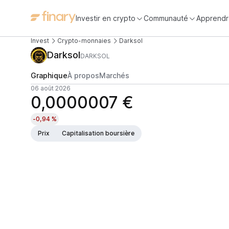
Investir en crypto
Communauté
Apprendr
Invest
Crypto-monnaies
Darksol
Darksol
DARKSOL
Graphique
À propos
Marchés
06 août 2026
0,0000007 €
-0,94 %
Prix
Capitalisation boursière