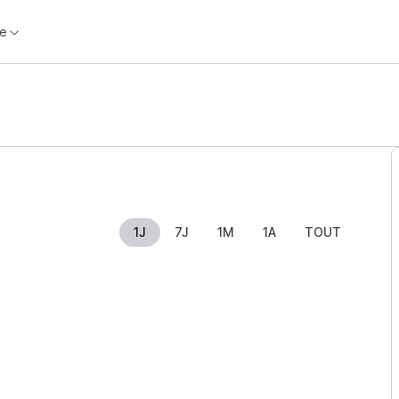
e
1J
7J
1M
1A
TOUT