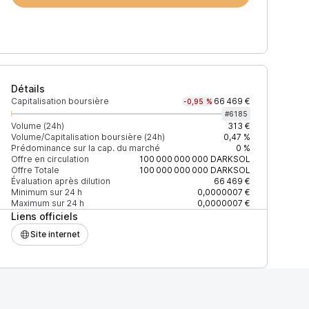
Détails
Capitalisation boursière
66 469 €
-0,95 %
#
6185
Volume (24h)
313 €
Volume/Capitalisation boursière (24h)
0,47 %
Prédominance sur la cap. du marché
0 %
)
% du volume
Confiance
Mis à jour
Offre en circulation
100 000 000 000
DARKSOL
Offre Totale
100 000 000 000
DARKSOL
Évaluation après dilution
66 469 €
Minimum sur 24 h
0,0000007 €
Maximum sur 24 h
0,0000007 €
Liens officiels
$
100 %
Récemment
ÉLEVÉE
Site internet