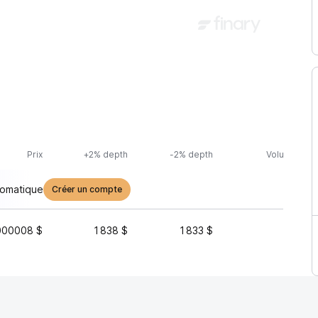
Prix
+2% depth
-2% depth
Volume (24h
tomatique
Créer un compte
000008 $
1 838 $
1 833 $
360 