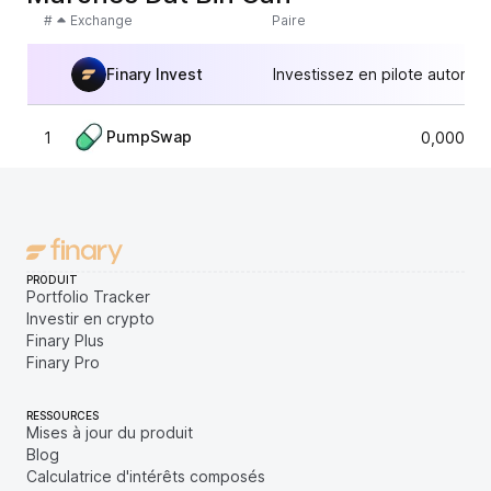
#
Exchange
Paire
Finary Invest
Investissez en pilote automat
PumpSwap
1
0,000043
PRODUIT
Portfolio Tracker
Investir en crypto
Finary Plus
Finary Pro
RESSOURCES
Mises à jour du produit
Blog
Calculatrice d'intérêts composés