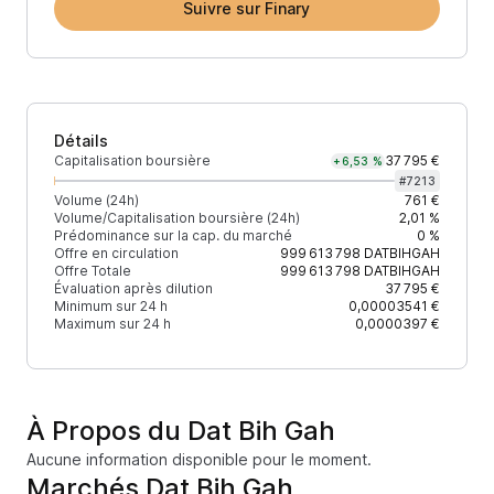
Suivre sur Finary
Détails
Capitalisation boursière
37 795 €
+6,53 %
#
7213
Volume (24h)
761 €
Volume/Capitalisation boursière (24h)
2,01 %
Prédominance sur la cap. du marché
0 %
Offre en circulation
999 613 798
DATBIHGAH
Offre Totale
999 613 798
DATBIHGAH
Évaluation après dilution
37 795 €
Minimum sur 24 h
0,00003541 €
Maximum sur 24 h
0,0000397 €
À Propos du Dat Bih Gah
Aucune information disponible pour le moment.
Marchés Dat Bih Gah