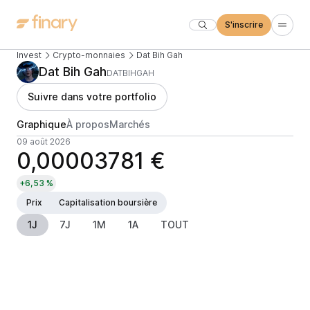
S'inscrire
Invest
Crypto-monnaies
Dat Bih Gah
Dat Bih Gah
DATBIHGAH
Suivre dans votre portfolio
Graphique
À propos
Marchés
09 août 2026
0,00003781 €
+6,53 %
Prix
Capitalisation boursière
1J
7J
1M
1A
TOUT