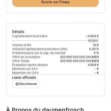
Suivre sur Finary
Détails
Capitalisation boursière
4 994 €
-
#
11290
Volume (24h)
19 €
Volume/Capitalisation boursière (24h)
0,39 %
Prédominance sur la cap. du marché
0 %
Offre en circulation
420 690 000 000
DAUMEN
Offre Totale
420 690 000 000
DAUMEN
Évaluation après dilution
4 994 €
Minimum sur 24 h
- €
Maximum sur 24 h
- €
Liens officiels
Site internet
À Propos du daumenfrosch