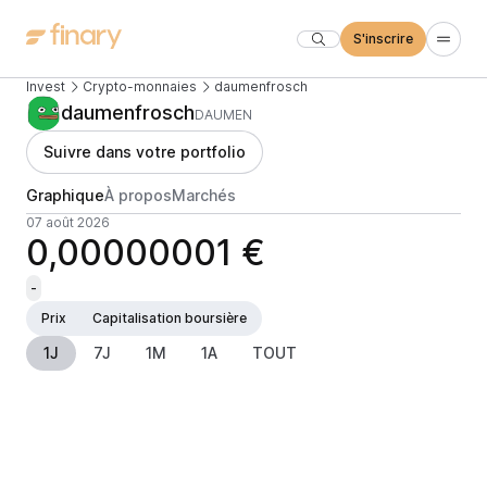
S'inscrire
Invest
Crypto-monnaies
daumenfrosch
daumenfrosch
DAUMEN
Suivre dans votre portfolio
Graphique
À propos
Marchés
07 août 2026
0,00000001 €
-
Prix
Capitalisation boursière
1J
7J
1M
1A
TOUT