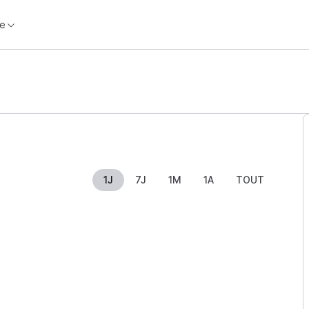
e
1J
7J
1M
1A
TOUT