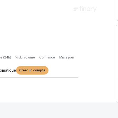
e (24h)
% du volume
Confiance
Mis à jour
tomatique
Créer un compte