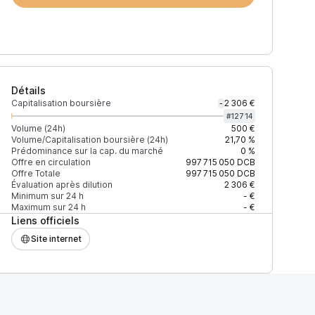
Détails
Capitalisation boursière
2 306 €
-
#
12714
Volume (24h)
500 €
Volume/Capitalisation boursière (24h)
21,70 %
Prédominance sur la cap. du marché
0 %
Offre en circulation
997 715 050
DCB
Offre Totale
997 715 050
DCB
Évaluation après dilution
2 306 €
Minimum sur 24 h
- €
Maximum sur 24 h
- €
Liens officiels
Site internet