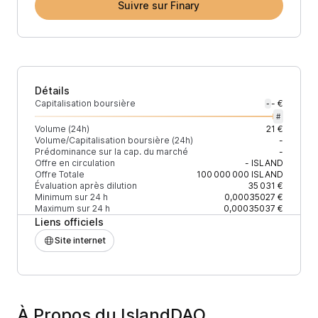
Suivre sur Finary
Détails
Capitalisation boursière
- €
-
#
Volume (24h)
21 €
Volume/Capitalisation boursière (24h)
-
Prédominance sur la cap. du marché
-
Offre en circulation
-
ISLAND
Offre Totale
100 000 000
ISLAND
Évaluation après dilution
35 031 €
Minimum sur 24 h
0,00035027 €
Maximum sur 24 h
0,00035037 €
Liens officiels
Site internet
À Propos du IslandDAO