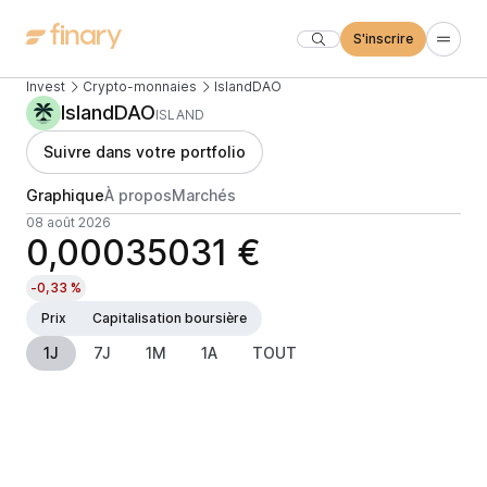
S'inscrire
Invest
Crypto-monnaies
IslandDAO
IslandDAO
ISLAND
Suivre dans votre portfolio
Graphique
À propos
Marchés
08 août 2026
0,00035031 €
-0,33 %
Prix
Capitalisation boursière
1J
7J
1M
1A
TOUT