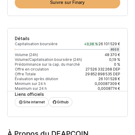
Suivre sur Finary
Détails
Capitalisation boursière
26 101 529 €
+0,08 %
#
668
Volume (24h)
48 370 €
Volume/Capitalisation boursière (24h)
0,19 %
Prédominance sur la cap. du marché
0 %
Offre en circulation
27 526 332 268
DEP
Offre Totale
29 852 898 535
DEP
Évaluation après dilution
26 101 528 €
Minimum sur 24 h
0,00087309 €
Maximum sur 24 h
0,0008774 €
Liens officiels
Site internet
Github
À Propos du DEAPCOIN