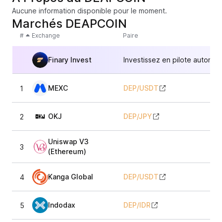
Aucune information disponible pour le moment.
Marchés DEAPCOIN
#
Exchange
Paire
Finary Invest
Investissez en pilote automat
MEXC
DEP
/
USDT
1
OKJ
DEP
/
JPY
2
Uniswap V3
3
(Ethereum)
Kanga Global
DEP
/
USDT
4
Indodax
DEP
/
IDR
5