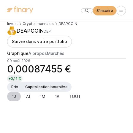
S'inscrire
Invest
Crypto-monnaies
DEAPCOIN
DEAPCOIN
DEP
Suivre dans votre portfolio
Graphique
À propos
Marchés
09 août 2026
0,00087455 €
+0,11 %
Prix
Capitalisation boursière
1J
7J
1M
1A
TOUT