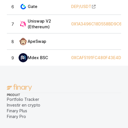
Gate
DEP
/
USDT
6
Uniswap V2
0X1A3496C18D558BD9C6C8F
7
(Ethereum)
ApeSwap
8
Mdex BSC
0XCAF5191FC480F43E4DF8
9
PRODUIT
Portfolio Tracker
Investir en crypto
Finary Plus
Finary Pro