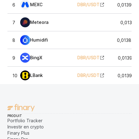
MEXC
DBR
/
USDT
6
0,013926
Meteora
7
0,01395
Humidifi
8
0,013898
BingX
DBR
/
USDT
9
0,013913
LBank
DBR
/
USDT
10
0,013916
PRODUIT
Portfolio Tracker
Investir en crypto
Finary Plus