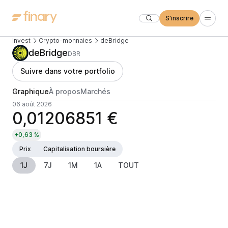
S'inscrire
Invest
Crypto-monnaies
deBridge
deBridge
DBR
Suivre dans votre portfolio
Graphique
À propos
Marchés
06 août 2026
0,01206851 €
+0,63 %
Prix
Capitalisation boursière
1J
7J
1M
1A
TOUT