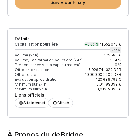
Suivre sur Finary
Détails
Capitalisation boursière
71 552 078 €
+0,63 %
#
286
Volume (24h)
1 175 580 €
Volume/Capitalisation boursière (24h)
1,64 %
Prédominance sur la cap. du marché
0 %
Offre en circulation
5 928 741 329
DBR
Offre Totale
10 000 000 000
DBR
Évaluation après dilution
120 686 793 €
Minimum sur 24 h
0,01199399 €
Maximum sur 24 h
0,01219096 €
Liens officiels
Site internet
Github
À Propos du deBridge