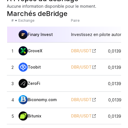
Aucune information disponible pour le moment.
Marchés deBridge
#
Exchange
Paire
Finary Invest
Investissez en pilote automat
GroveX
DBR
/
USDT
1
0,013936
Toobit
DBR
/
USDT
2
0,013926
ZeroFi
3
0,013902
Biconomy.com
DBR
/
USDT
4
0,013916
Bitunix
DBR
/
USDT
5
0,013926