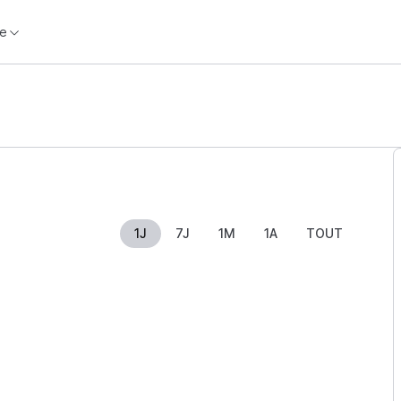
e
1J
7J
1M
1A
TOUT