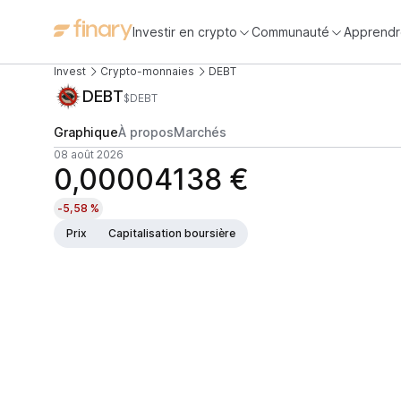
Investir en crypto
Communauté
Apprendr
Invest
Crypto-monnaies
DEBT
DEBT
$DEBT
Graphique
À propos
Marchés
08 août 2026
0,00004138 €
-5,58 %
Prix
Capitalisation boursière