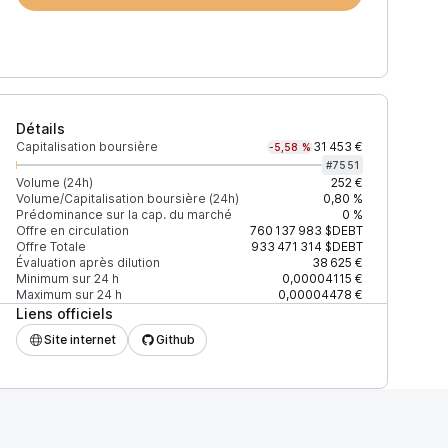
Détails
Capitalisation boursière
31 453 €
-5,58 %
#
7551
Volume (24h)
252 €
Volume/Capitalisation boursière (24h)
0,80 %
Prédominance sur la cap. du marché
0 %
)
% du volume
Confiance
Mis à jour
Offre en circulation
760 137 983
$DEBT
Offre Totale
933 471 314
$DEBT
Évaluation après dilution
38 625 €
Minimum sur 24 h
0,00004115 €
Maximum sur 24 h
0,00004478 €
Liens officiels
$
100 %
Récemment
ÉLEVÉE
Site internet
Github