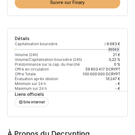
Suivre sur Finary
Détails
Capitalisation boursière
9 683 €
-
#
9969
Volume (24h)
21 €
Volume/Capitalisation boursière (24h)
0,22 %
Prédominance sur la cap. du marché
0 %
Offre en circulation
59 603 417
DCRYPT
Offre Totale
100 000 000
DCRYPT
Évaluation après dilution
16 247 €
Minimum sur 24 h
- €
Maximum sur 24 h
- €
Liens officiels
Site internet
À Propos du Decrypting