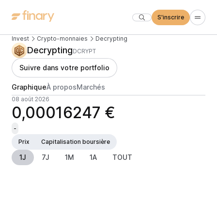
S'inscrire
Invest
Crypto-monnaies
Decrypting
Decrypting
DCRYPT
Suivre dans votre portfolio
Graphique
À propos
Marchés
08 août 2026
0,00016247 €
-
Prix
Capitalisation boursière
1J
7J
1M
1A
TOUT