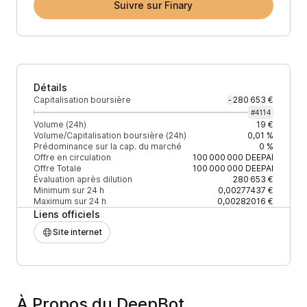
Suivre sur Finary
Détails
Capitalisation boursière
280 653 €
-
#
4114
Volume (24h)
19 €
Volume/Capitalisation boursière (24h)
0,01 %
Prédominance sur la cap. du marché
0 %
Offre en circulation
100 000 000
DEEPAI
Offre Totale
100 000 000
DEEPAI
Évaluation après dilution
280 653 €
Minimum sur 24 h
0,00277437 €
Maximum sur 24 h
0,00282016 €
Liens officiels
Site internet
À Propos du DeepBot