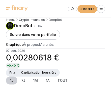
S'inscrire
Invest
Crypto-monnaies
DeepBot
DeepBot
DEEPAI
Suivre dans votre portfolio
Graphique
À propos
Marchés
07 août 2026
0,00280618 €
+0,40 %
Prix
Capitalisation boursière
1J
7J
1M
1A
TOUT