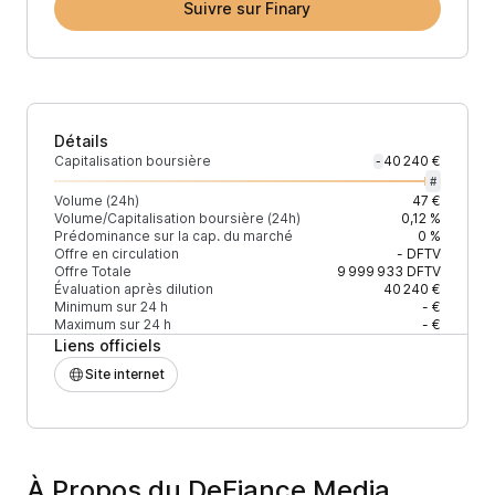
Suivre sur Finary
Détails
Capitalisation boursière
40 240 €
-
#
Volume (24h)
47 €
Volume/Capitalisation boursière (24h)
0,12 %
Prédominance sur la cap. du marché
0 %
Offre en circulation
-
DFTV
Offre Totale
9 999 933
DFTV
Évaluation après dilution
40 240 €
Minimum sur 24 h
- €
Maximum sur 24 h
- €
Liens officiels
Site internet
À Propos du DeFiance Media