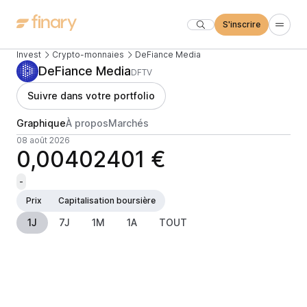
S'inscrire
Invest
Crypto-monnaies
DeFiance Media
DeFiance Media
DFTV
Suivre dans votre portfolio
Graphique
À propos
Marchés
08 août 2026
0,00402401 €
-
Prix
Capitalisation boursière
1J
7J
1M
1A
TOUT