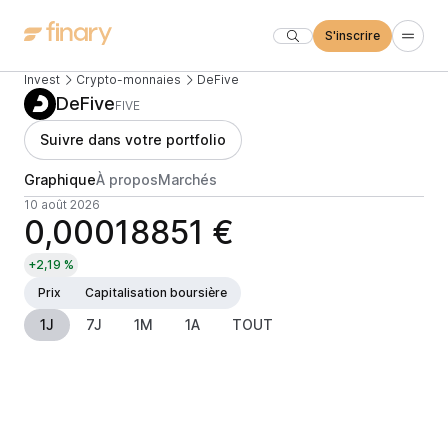
S'inscrire
Invest
Crypto-monnaies
DeFive
DeFive
FIVE
Suivre dans votre portfolio
Graphique
À propos
Marchés
10 août 2026
0,00018851 €
+2,19 %
Prix
Capitalisation boursière
1J
7J
1M
1A
TOUT