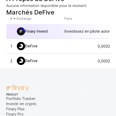
Aucune information disponible pour le moment.
Marchés DeFive
#
Exchange
Paire
Finary Invest
Investissez en pilote automat
DeFive
1
0,000217
DeFive
2
0,000217
PRODUIT
Portfolio Tracker
Investir en crypto
Finary Plus
Finary Pro