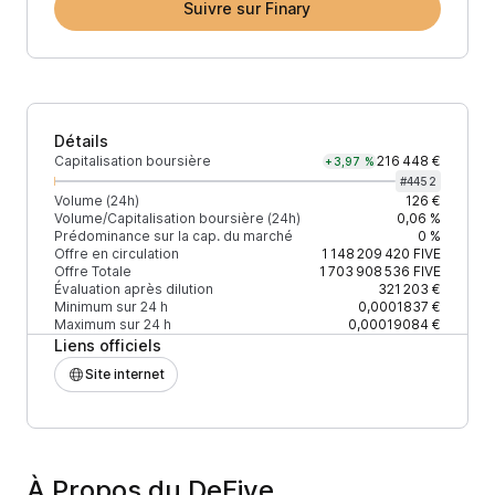
Suivre sur Finary
Détails
Capitalisation boursière
216 448 €
+3,97 %
#
4452
Volume (24h)
126 €
Volume/Capitalisation boursière (24h)
0,06 %
Prédominance sur la cap. du marché
0 %
Offre en circulation
1 148 209 420
FIVE
Offre Totale
1 703 908 536
FIVE
Évaluation après dilution
321 203 €
Minimum sur 24 h
0,0001837 €
Maximum sur 24 h
0,00019084 €
Liens officiels
Site internet
À Propos du DeFive