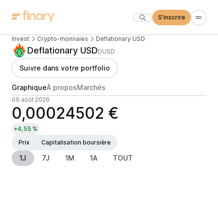
S'inscrire
Invest
Crypto-monnaies
Deflationary USD
Deflationary USD
DUSD
Suivre dans votre portfolio
Graphique
À propos
Marchés
09 août 2026
0,00024502 €
+4,55 %
Prix
Capitalisation boursière
1J
7J
1M
1A
TOUT