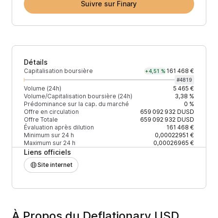
Suivre sur Finary
Détails
Capitalisation boursière
161 468 €
+4,51 %
#
4819
Volume (24h)
5 465 €
Volume/Capitalisation boursière (24h)
3,38 %
Prédominance sur la cap. du marché
0 %
Offre en circulation
659 092 932
DUSD
Offre Totale
659 092 932
DUSD
Évaluation après dilution
161 468 €
Minimum sur 24 h
0,00022951 €
Maximum sur 24 h
0,00026965 €
Liens officiels
Site internet
À Propos du Deflationary USD