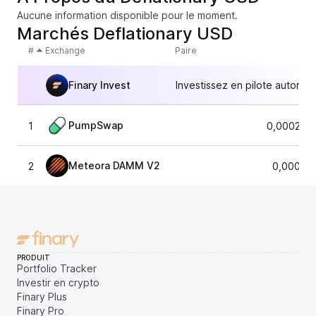
Aucune information disponible pour le moment.
Marchés Deflationary USD
#
Exchange
Paire
Finary Invest
Investissez en pilote automat
PumpSwap
1
0,000281
Meteora DAMM V2
2
0,00028
PRODUIT
Portfolio Tracker
Investir en crypto
Finary Plus
Finary Pro