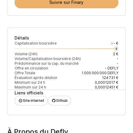
Suivre sur Finary
Détails
Capitalisation boursière
- €
-
#
Volume (24h)
2 €
Volume/Capitalisation boursière (24h)
-
Prédominance sur la cap. du marché
-
Offre en circulation
-
DEFLY
Offre Totale
1 000 000 000
DEFLY
Évaluation après dilution
124 731 €
Minimum sur 24 h
0,00012017 €
Maximum sur 24 h
0,00012451 €
Liens officiels
Site internet
Github
À Propos du Defly