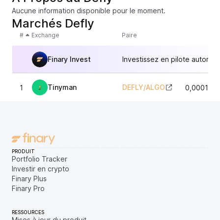
Aucune information disponible pour le moment.
Marchés Defly
#
Exchange
Paire
Finary Invest
Investissez en pilote automat
Tinyman
DEFLY
/
ALGO
1
0,000143
PRODUIT
Portfolio Tracker
Investir en crypto
Finary Plus
Finary Pro
RESSOURCES
Mises à jour du produit