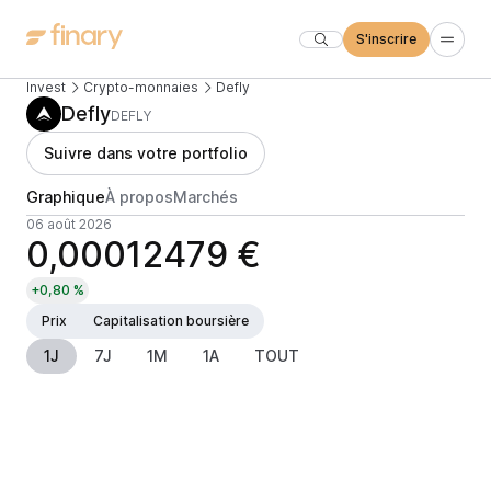
S'inscrire
Invest
Crypto-monnaies
Defly
Defly
DEFLY
Suivre dans votre portfolio
Graphique
À propos
Marchés
06 août 2026
0,00012479 €
+0,80 %
Prix
Capitalisation boursière
1J
7J
1M
1A
TOUT