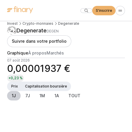
S'inscrire
Invest
Crypto-monnaies
Degenerate
Degenerate
DEGEN
Suivre dans votre portfolio
Graphique
À propos
Marchés
07 août 2026
0,00001937 €
+0,23 %
Prix
Capitalisation boursière
1J
7J
1M
1A
TOUT