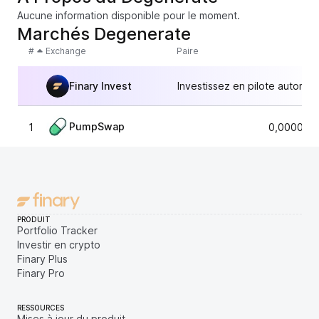
Aucune information disponible pour le moment.
Marchés Degenerate
#
Exchange
Paire
Finary Invest
Investissez en pilote automat
PumpSwap
1
0,000022
PRODUIT
Portfolio Tracker
Investir en crypto
Finary Plus
Finary Pro
RESSOURCES
Mises à jour du produit