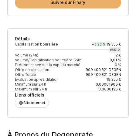
Suivre sur Finary
Détails
Capitalisation boursière
19 355 €
+0,23 %
#
8512
Volume (24h)
2 €
Volume/Capitalisation boursière (24h)
0,01 %
Prédominance sur la cap. du marché
0 %
Offre en circulation
999 409 821
DEGEN
Offre Totale
999 409 821
DEGEN
Évaluation après dilution
19 355 €
Minimum sur 24 h
0,00001906 €
Maximum sur 24 h
0,0000195 €
Liens officiels
Site internet
À Propos du Degenerate