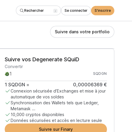
Rechercher
Se connecter
S'inscrire
/
Suivre dans votre portfolio
Suivre vos Degenerate SQuiD
Convertir
SQDGN
1
SQDGN
=
0,00006369 €
Connexion sécurisée d’Exchanges et mise à jour
automatique de vos soldes
Synchronisation des Wallets tels que Ledger,
Metamask ...
10,000 cryptos disponibles
Données sécurisées et accès en lecture seule
Suivre sur Finary