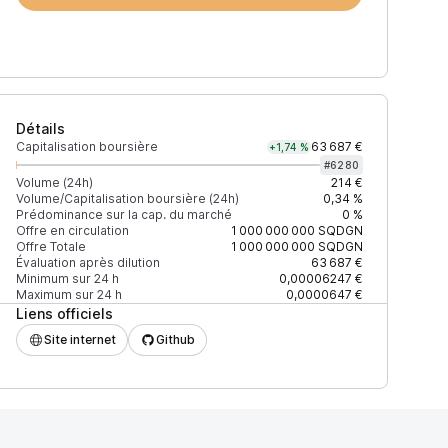
Détails
Capitalisation boursière
63 687 €
+1,74 %
#
6280
Volume (24h)
214 €
Volume/Capitalisation boursière (24h)
0,34 %
Prédominance sur la cap. du marché
0 %
)
% du volume
Confiance
Mis à jour
Offre en circulation
1 000 000 000
SQDGN
Offre Totale
1 000 000 000
SQDGN
Évaluation après dilution
63 687 €
Minimum sur 24 h
0,00006247 €
Maximum sur 24 h
0,0000647 €
Liens officiels
$
50,54 %
Récemment
ÉLEVÉE
Site internet
Github
$
49,46 %
Récemment
ÉLEVÉE