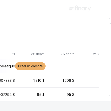
Prix
+2% depth
-2% depth
Volume (24h
tomatique
Créer un compte
007383 $
1 210 $
1 206 $
125 
007294 $
95 $
95 $
122 