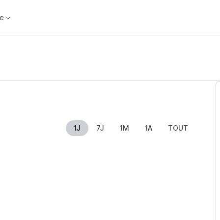
e
1J
7J
1M
1A
TOUT