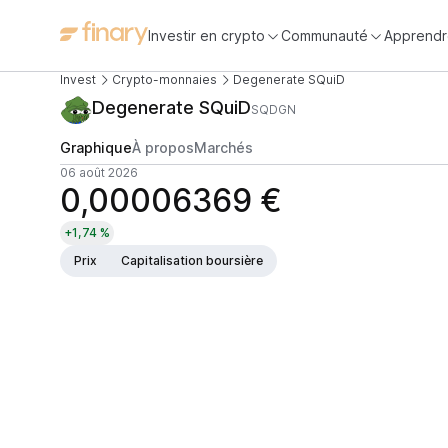
Investir en crypto
Communauté
Apprendr
Invest
Crypto-monnaies
Degenerate SQuiD
Degenerate SQuiD
SQDGN
Graphique
À propos
Marchés
06 août 2026
0,00006369 €
+1,74 %
Prix
Capitalisation boursière