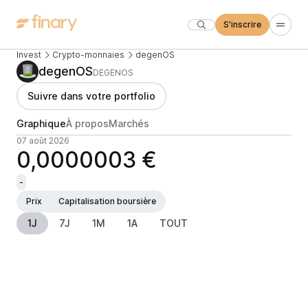
S'inscrire
Invest
Crypto-monnaies
degenOS
degenOS
DEGENOS
Suivre dans votre portfolio
Graphique
À propos
Marchés
07 août 2026
0,0000003 €
-
Prix
Capitalisation boursière
1J
7J
1M
1A
TOUT