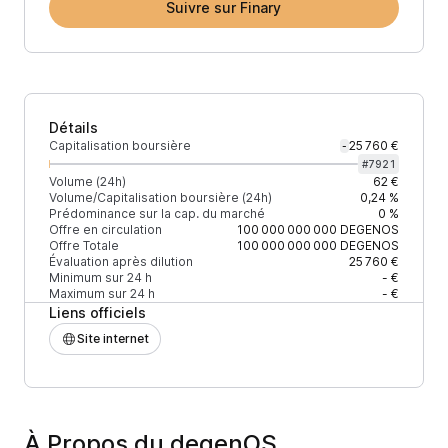
Suivre sur Finary
Détails
Capitalisation boursière
25 760 €
-
#
7921
Volume (24h)
62 €
Volume/Capitalisation boursière (24h)
0,24 %
Prédominance sur la cap. du marché
0 %
Offre en circulation
100 000 000 000
DEGENOS
Offre Totale
100 000 000 000
DEGENOS
Évaluation après dilution
25 760 €
Minimum sur 24 h
- €
Maximum sur 24 h
- €
Liens officiels
Site internet
À Propos du degenOS