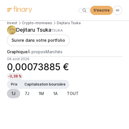
S'inscrire
Invest
Crypto-monnaies
Dejitaru Tsuka
Dejitaru Tsuka
TSUKA
Suivre dans votre portfolio
Graphique
À propos
Marchés
08 août 2026
0,00073885 €
-0,38 %
Prix
Capitalisation boursière
1J
7J
1M
1A
TOUT