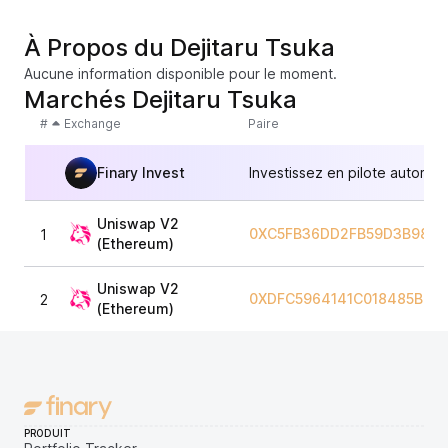
À Propos du Dejitaru Tsuka
Aucune information disponible pour le moment.
Marchés Dejitaru Tsuka
#
Exchange
Paire
Finary Invest
Investissez en pilote automat
Uniswap V2
0XC5FB36DD2FB59D3B98DE
1
(Ethereum)
Uniswap V2
0XDFC5964141C018485B4D
2
(Ethereum)
PRODUIT