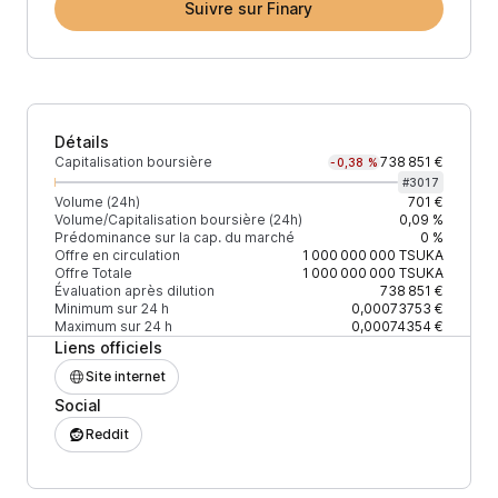
Suivre sur Finary
Détails
Capitalisation boursière
738 851 €
-0,38 %
#
3017
Volume (24h)
701 €
Volume/Capitalisation boursière (24h)
0,09 %
Prédominance sur la cap. du marché
0 %
Offre en circulation
1 000 000 000
TSUKA
Offre Totale
1 000 000 000
TSUKA
Évaluation après dilution
738 851 €
Minimum sur 24 h
0,00073753 €
Maximum sur 24 h
0,00074354 €
Liens officiels
Site internet
Social
Reddit