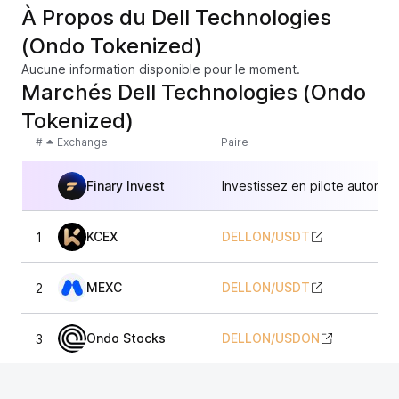
À Propos du Dell Technologies
(Ondo Tokenized)
Aucune information disponible pour le moment.
Marchés Dell Technologies (Ondo
Tokenized)
#
Exchange
Paire
Finary Invest
Investissez en pilote automat
KCEX
DELLON
/
USDT
1
4
MEXC
DELLON
/
USDT
2
4
Ondo Stocks
DELLON
/
USDON
3
4