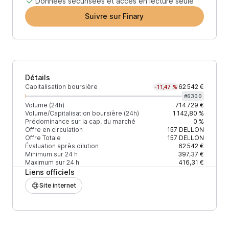
Données sécurisées et accès en lecture seule
Suivre sur Finary
Détails
Capitalisation boursière
62 542 €
-11,47 %
#
6300
Volume (24h)
714 729 €
Volume/Capitalisation boursière (24h)
1 142,80 %
Prédominance sur la cap. du marché
0 %
Offre en circulation
157
DELLON
Offre Totale
157
DELLON
Évaluation après dilution
62 542 €
Minimum sur 24 h
397,37 €
Maximum sur 24 h
416,31 €
Liens officiels
Site internet